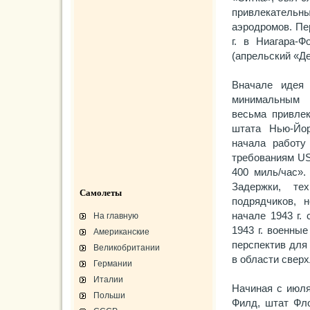
привлекательн
аэродромов. Пер
г. в Ниагара-
(апрельский «Де
Вначале идея 
минимальным 
весьма привлек
штата Нью-Йор
начала работу
требованиям US
400 миль/час».
Задержки, те
Самолеты
подрядчиков, 
начале 1943 г.
На главную
1943 г. военны
Американские
перспектив для
Великобритании
в области сверх
Германии
Италии
Начиная с июля
Польши
Филд, штат Фло