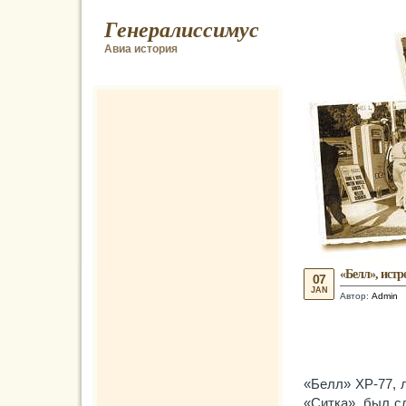
Генералиссимус
Авиа история
«Белл», истр
07
JAN
Автор:
Admin
«Белл» ХР-77, 
«Ситка», был сл