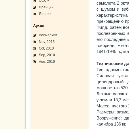
СССР
самолета 2 октя
Франции
с шумом и виб
Японии
характеристика
прекращению пр
Архив
Филд, затем во
послевоенных 
Весь архив
его последнее 
Nov, 2013
говорили: «мот
Oct, 2010
1941-1945 гг., 
Sep, 2010
Aug, 2010
Технические д
Тип: одноместн
L-3 «Грассхоппер»
Силовая уста
C45/AT-7/AT-10/F-2
АТ-10 «Уичита»
цилиндровый д
«Боинг» B-17F-40
Варианты «Боинг» B-17
мощностью 520 л
В-29 «Суперфортресс»
Броня и вооружение
Летные характе
Р-63 «Кингкобра»
у земли 18,3 м/
«Белл», истребитель ХР-77
«Боинг» XB-15/XC-105
Масса: пустого 
Использование Р-39
Размеры: размах
Вооружение: д
калибра 136 кг.