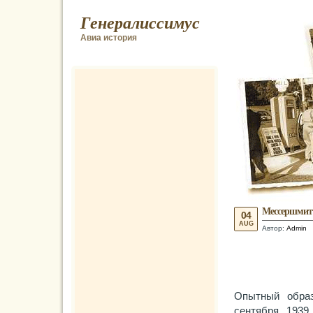
Генералиссимус
Авиа история
Мессершмитт
04
AUG
Автор:
Admin
Опытный обра
сентября 1939