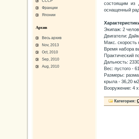
СССР
состоящим из 
Франции
оснащенный рад
Японии
Характеристики
Архив
Экипаж: 2 чело
Двигатели: Дайм
Весь архив
Макс. скорость 
Nov, 2013
Время набора вы
Oct, 2010
Практический по
Sep, 2010
Дальность: 2330
Aug, 2010
Вес: пустого - 6
Размеры: размах
L-3 «Грассхоппер»
крыла - 36,20 м
C45/AT-7/AT-10/F-2
АТ-10 «Уичита»
Вооружение: 4 х
«Боинг» B-17F-40
Варианты «Боинг» B-17
В-29 «Суперфортресс»
Броня и вооружение
Категория:
Р-63 «Кингкобра»
«Белл», истребитель ХР-77
«Боинг» XB-15/XC-105
Использование Р-39