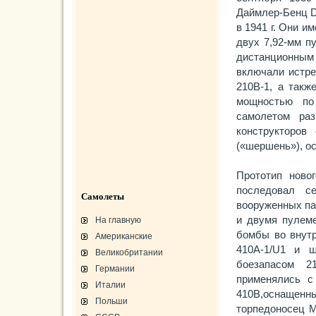
Даймлер-Бенц D
в 1941 г. Они и
двух 7,92-мм п
дистанционны
включали истр
210В-1, а так
мощностью по
самолетом раз
конструкторов
(«шершень»), о
Прототип ново
последовал с
Самолеты
вооруженных па
и двумя пулеме
На главную
бомбы во внутр
Американские
410A-1/U1 и 
Великобритании
боезапасом 2
Германии
применялись с
Италии
410В,оснащенн
Польши
торпедоносец M