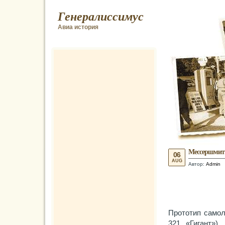
Генералиссимус
Авиа история
Мессершмитт
06
AUG
Автор:
Admin
Прототип самол
321 «Гигант»)