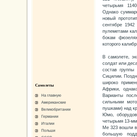
четырьмя 1140
Однако суммарн
новый прототи
сентябре 1942
пулеметами кал
бокам фюзеля
которого калиб
В самолете, эк
солдат или деса
состав группы 
Сицилии. Поздн
широко примен
Самолеты
Африки, однак
Варианты посл
На главную
сильными мото
Американские
пушками) над к
Великобритании
Юмо, оборудов
Германии
четырьмя 13-мм 
Италии
Me 323 вошли в 
Польши
большую под