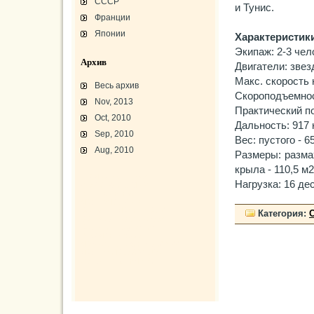
СССР
и Тунис.
Франции
Японии
Характеристики
Экипаж: 2-3 чел
Архив
Двигатели: звез
Макс. скорость 
Весь архив
Скороподъемнос
Nov, 2013
Практический по
Oct, 2010
Дальность: 917 
Sep, 2010
Вес: пустого - 6
Aug, 2010
Размеры: размах
крыла - 110,5 м2
L-3 «Грассхоппер»
Нагрузка: 16 де
C45/AT-7/AT-10/F-2
АТ-10 «Уичита»
«Боинг» B-17F-40
Варианты «Боинг» B-17
Категория:
В-29 «Суперфортресс»
Броня и вооружение
Р-63 «Кингкобра»
«Белл», истребитель ХР-77
«Боинг» XB-15/XC-105
Использование Р-39