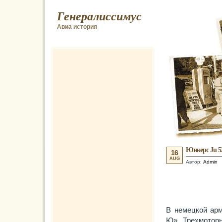
Генералиссимус
Авиа история
Юнкерс Ju 5
16
AUG
Автор:
Admin
В немецкой арм
Ю». Трехмоторн