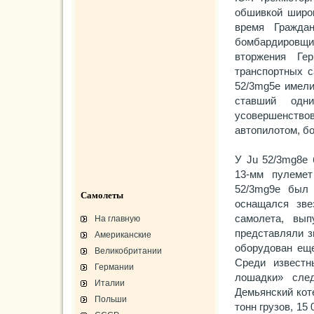
обшивкой широк
время Гражда
бомбардировщи
вторжения Г
транспортных с
52/3mg5e имели
ставший одн
усовершенств
автопилотом, бо
У Ju 52/3mg8e 
13-мм пулеме
52/3mg9e был 
Самолеты
оснащался зв
самолета, вып
На главную
представляли з
Американские
оборудован еще
Великобритании
Среди известн
Германии
лошадки» след
Италии
Демьянский коте
Польши
тонн грузов, 15