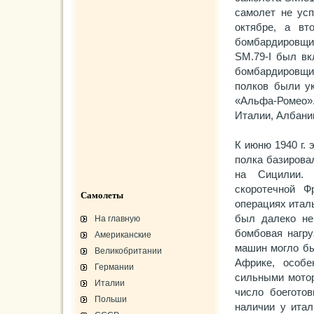
самолет не усп
октябре, а вт
бомбардировщи
SM.79-I был вк
бомбардировщик
полков были у
«Альфа-Ромео»
Италии, Албании
К июню 1940 г. 
полка базировал
на Сицилии. 
скоротечной Ф
Самолеты
операциях италь
был далеко не
На главную
бомбовая нагру
Американские
машин могло бы
Великобритании
Африке, особе
Германии
сильными мотор
Италии
число боегото
Польши
наличии у итал