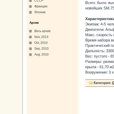
СССР
Всего было вып
Франции
новейших SM.79te
Японии
Характеристики
Архив
Экипаж: 4-5 чел
Двигатели: Альф
Весь архив
Макс. скорость 
Nov, 2013
Время набора вы
Oct, 2010
Практический по
Sep, 2010
Дальность: 3300
Aug, 2010
Вес: пустого - 6
Размеры: размах
L-3 «Грассхоппер»
крыла - 61,70 м
C45/AT-7/AT-10/F-2
АТ-10 «Уичита»
Вооружение: 3 х 
«Боинг» B-17F-40
Варианты «Боинг» B-17
В-29 «Суперфортресс»
Броня и вооружение
Категория:
Р-63 «Кингкобра»
«Белл», истребитель ХР-77
«Боинг» XB-15/XC-105
Использование Р-39