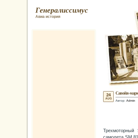
Генералиссимус
Авиа история
Савойя-марк
24
AUG
Автор:
Admin
Трехмоторный 
самолета SM.81