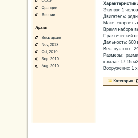
СССР
Характеристик
Франции
Экипаж: 1 челов
Японии
Двигатель: ряд
Макс. скорость 
Архив
Время набора вы
Практический по
Весь архив
Дальность: 600 
Nov, 2013
Вес: пустого - 2
Oct, 2010
Размеры: разма
Sep, 2010
крыла - 17,15 м2
Aug, 2010
Вооружение: 1 х
L-3 «Грассхоппер»
Категория:
C45/AT-7/AT-10/F-2
АТ-10 «Уичита»
«Боинг» B-17F-40
Варианты «Боинг» B-17
В-29 «Суперфортресс»
Броня и вооружение
Р-63 «Кингкобра»
«Белл», истребитель ХР-77
«Боинг» XB-15/XC-105
Использование Р-39