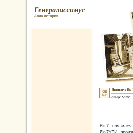
Генералиссимус
Авиа история
Яковлев Як-
03
SEP
Автор:
Admin
Як-7 появился
Як-7УТИ, произ