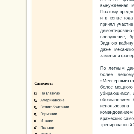
вынужденная м
Поэтому предло
и в конце год
принял участие
демонтировано 
вооружение, б
Заднюю кабину 
даже механико
заменили фане
По летным дан
более легком
«Мессершмитта
Самолеты
более мощного 
убирающимся, 
На главную
обозначением 
Американские
использована
Великобритании
командование
Германии
вражеских само
Италии
тренировачный 
Польши