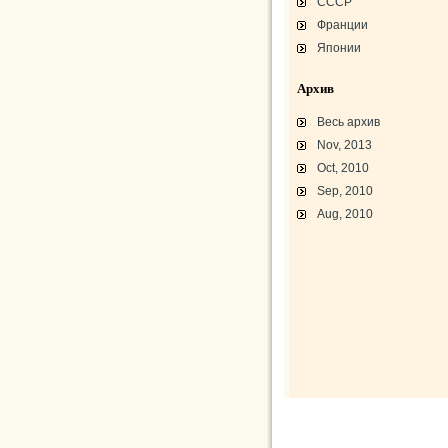
СССР
Франции
Японии
Архив
Весь архив
Nov, 2013
Oct, 2010
Sep, 2010
Aug, 2010
L-3 «Грассхоппер»
C45/AT-7/AT-10/F-2
АТ-10 «Уичита»
«Боинг» B-17F-40
Варианты «Боинг» B-17
В-29 «Суперфортресс»
Броня и вооружение
Р-63 «Кингкобра»
«Белл», истребитель ХР-77
«Боинг» XB-15/XC-105
Использование Р-39