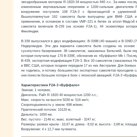
звездообразным мотором R-1820-34 мощностью 940 л.с. За ними после
измененным вертикальным оперением и 1200-сильным двигателем R
вооружение поступили 108 F2A-3 с бронезащитой и удлиненной
Вышеупомянутые 162 самолета были выпущены для ВМФ США и 
применение, в основном в составе VMF-221 в битве за атолл Мидуэй 
самолета включали В-239 (на основе F2A-1), 44 экземпляра которо
Финляндии.
В-339 выпускался в двух модификациях: В-339В (40 машин) и B-339D (70
Нидерландов. Эти два варианта самолета были созданы на основе 
сухопутного базирования. 38 самолетов, заказанных Бельгией, были п
которая получила еще 170 В-339Е, обозначив их «Буффало» Mk I. Посл
В-439, экспортная модификация F2A-3. Все 20 самолетов (заказанных 
в ВВС США, которые позднее передали 17 из них Австралии. Для боевы
не годились, и потому большинство экспортных самолетов проходили с
они понесли большие потери в боях с японской авиацией. F2A-3 «Буффа
Характеристики F2A-3 «Буффало»
Экипаж: 1 человек;
Двигатель: Райт R-1820-40 мощностью 1200 л.с.;
Макс. скорость на высоте 5030 м: 516 км/ч;
Скороподъемность у земли: 698 м/мин;
Практический потолок: 10120 м;
Дальность: 1650 км;
Вес: пустого - 2146 кг; макс. взлетный - 3247 кг;
Размеры: размах крыла - 10,67 м; длина - 8,02 м; высота - 3,68 м; площадь
Вооружение: 4 х 12,7-мм пулемета.