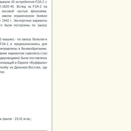
довали 43 истребителя F2A-2 с
-1820-40. Вслед за F2A-2 на
 носовой частью фюзеляжа.
имели ограниченное боевое
в 1942 г. Экспортные варианты
го были построены по заказу
 машин) - по заказу Бельгии и
F2A-1 и предназначались для
ереправлены в Великобританию,
едним вариантом самолета стал
Нидерландами) были поставлены
х операций в Европе «Буффало»
лужбу на Дальнем Востоке, где
ло»
 крыла - 19,41 м.кв.;