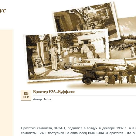
ус
Брюстер F2A «Буффало»
05
SEP
Автор:
Admin
Прототип самолета, XF2A-1, поднялся в воздух в декабре 1937 г., а в
самолеты F2А-1 поступили на авианосец ВМФ США «Саратога». Это б