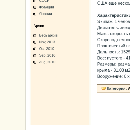
СССР
США еще нескол
Франции
Японии
Характеристики
Экипаж: 1 челов
Архив
Двигатель: зве
Макс. скорость 
Весь архив
Скороподъемност
Nov, 2013
Практический по
Oct, 2010
Дальность: 1529
Sep, 2010
Вес: пустого - 4
Aug, 2010
Размеры: размах
крыла - 31,03 м2
L-3 «Грассхоппер»
Вооружение: 6 х
C45/AT-7/AT-10/F-2
АТ-10 «Уичита»
«Боинг» B-17F-40
Варианты «Боинг» B-17
Категория:
В-29 «Суперфортресс»
Броня и вооружение
Р-63 «Кингкобра»
«Белл», истребитель ХР-77
«Боинг» XB-15/XC-105
Использование Р-39