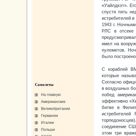
«Уайлдкэт». Ег
спустя пять не
истребителей в
1943 г. Ночным
РЛС в отсеке 
предусматривал
имел на вооруж
пулеметов. Но
было построено 
С кораблей ВМ
которые называ
Согласно офиц
Самолеты
в воздушных бо
побед америка
На главную
эффективно «Хе
Американские
битве в Фили
Великобритании
истребителей
Германии
торпедоносце
Италии
соединение США
Польши
этом три враж