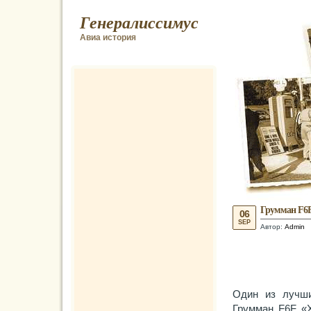
Генералиссимус
Авиа история
Грумман F6F
06
SEP
Автор:
Admin
Один из лучши
Грумман F6F «