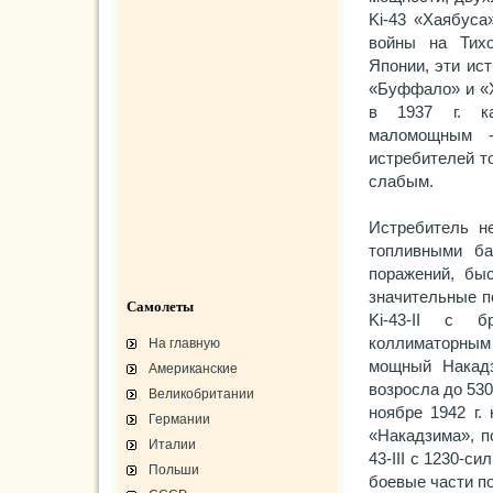
Ki-43 «Хаябуса
войны на Тихо
Японии, эти ис
«Буффало» и «Х
в 1937 г. ка
маломощным -
истребителей т
слабым.
Истребитель н
топливными ба
поражений, быс
значительные п
Самолеты
Ki-43-II с б
коллиматорным
На главную
мощный Накадз
Американские
возросла до 530
Великобритании
ноябре 1942 г.
Германии
«Накадзима», п
Италии
43-III с 1230-с
Польши
боевые части п