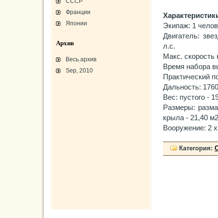
СССР
Франции
Характеристики 
Японии
Экипаж: 1 челов
Двигатель: зве
Архив
л.с.
Макс. скорость 
Весь архив
Время набора вы
Sep, 2010
Практический по
Дальность: 1760
L-3 «Грассхоппер»
C45/AT-7/AT-10/F-2
Вес: пустого - 1
АТ-10 «Уичита»
«Боинг» B-17F-40
Размеры: размах
Варианты «Боинг» B-17
крыла - 21,40 м2
В-29 «Суперфортресс»
Броня и вооружение
Вооружение: 2 х
Р-63 «Кингкобра»
«Белл», истребитель ХР-77
«Боинг» XB-15/XC-105
Использование Р-39
Категория: