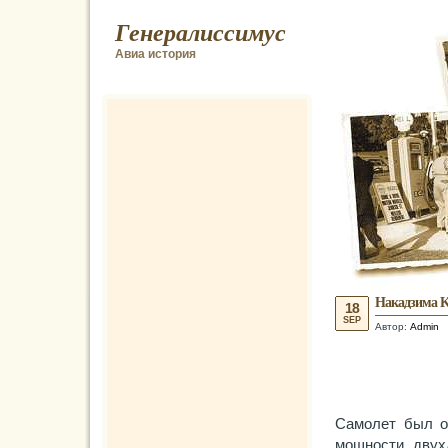
Генералиссимус
Авиа история
Накадзима K
18
SEP
Автор:
Admin
Самолет был о
мощности, двух