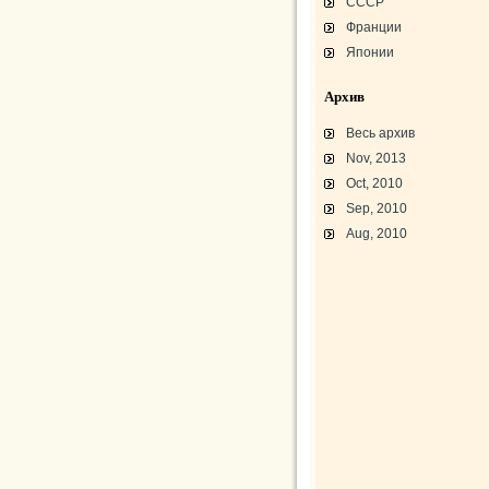
СССР
Франции
Японии
Архив
Весь архив
Nov, 2013
Oct, 2010
Sep, 2010
Aug, 2010
L-3 «Грассхоппер»
C45/AT-7/AT-10/F-2
АТ-10 «Уичита»
«Боинг» B-17F-40
Варианты «Боинг» B-17
В-29 «Суперфортресс»
Броня и вооружение
Р-63 «Кингкобра»
«Белл», истребитель ХР-77
«Боинг» XB-15/XC-105
Использование Р-39