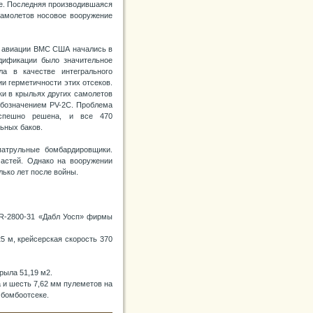
ке. Последняя производившаяся
самолетов носовое вооружение
ьи авиации ВМС США начались в
дификации было значительное
ла в качестве интегрального
и герметичности этих отсеков.
ки в крыльях других самолетов
обозначением PV-2C. Проблема
успешно решена, и все 470
ьных баков.
патрульные бомбардировщики.
астей. Однако на вооружении
ько лет после войны.
 R-2800-31 «Дабл Уосп» фирмы
5 м, крейсерская скорость 370
рыла 51,19 м2.
 и шесть 7,62 мм пулеметов на
 бомбоотсеке.