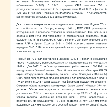
на море. Впоследствии небольшое количество использовалось
(обозначение В-34В). В 1942 г. армия США заказала 550 са
разведывательного варианта O-56 с двигателями. R-2600-31 «Циклон 
1700 л.с. (1268 кВт). Однако было поставлено только 18 этих самолетов
как контракт на остальные 532 был аннулирован.
Два отказа от контрактов могли создать впечатление, что «Модель 37» 
но это было не так. Вскоре, в конце 1942 г., ВМС США реквизирова
находившихся в процессе отправки в Великобританию. Они вошли в
обозначением PV-3 для тренировки и ознакомления: ожидалось пост
большой партии В-34 для Армии США. Во флоте они получили обозначе
отказ RAF и Армии США от В-34 и O-56, соответственно, позволи
передать ВМС США, и вся их дальнейшая эксплуатация происходила в
закона о «ленд-лизе».
Первый из PV-1 был поставлен в декабре 1942 г. и попал в эскадри
РВО-1 («Хадсоны», реквизированные из произведенных по «ленд-лиз
1941 г.). Для ВМС США было произведено приблизительно 1600 PV-1, 
«ленд-лизу» в Великобританию. Они обозначались как «Вентура» GR.M
стран «Содружества»: Австралии, Канаде, Новой Зеландии и Южной А
США были впоследствии модифицированы для использования в роли р
PV-1P. 30 июня 1943 г. флот заказал новый вариант, под другим обозначе
Сохраняя общие принципы конструкции более ранней «Модели 37», он 
деталях. Общая конфигурация и силовая установка оставались пр
увеличен на 2,87 м, площадь крыла возросла до 63,73 м2. Другие и
запаса топлива, увеличение площади киля и руля направления 
вооружении. На большинстве PV-2 оно состояло из пяти 12,7-мм пуле
подвижных 12,7-мм пулеметов в верхней турели и нижней огневой позиц