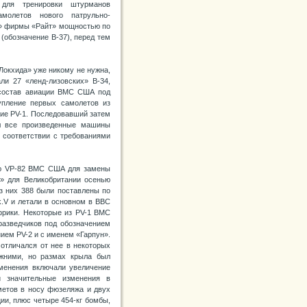
 для тренировки штурманов
молетов нового патрульно-
14» фирмы «Райт» мощностью по
 (обозначение В-37), перед тем
«Локхида» уже никому не нужна,
ли 27 «ленд-лизовских» В-34,
 состав авиации ВМС США под
упление первых самолетов из
ние PV-1. Последовавший затем
л все произведенные машины
 соответствии с требованиями
лью VP-82 ВМС США для замены
у» для Великобритании осенью
из них 388 были поставлены по
k.V и летали в основном в ВВС
фрики. Некоторые из PV-1 ВМС
азведчиков под обозначением
нием PV-2 и с именем «Гарпун».
отличался от нее в некоторых
ежними, но размах крыла был
зменения включали увеличение
и значительные изменения в
метов в носу фюзеляжа и двух
ии, плюс четыре 454-кг бомбы,