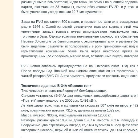
размещенные в бомбоотсеке, и две таких же бомбы на внешней подвес
партия, включавшая 33 машины, имела обозначение PV-2D, и у этих 
было увеличено уже до восьми 12,7-мм пулеметов.
Заказ на PV-2 составлял 500 машин, и первые поставки их в эскадрил
марте 1944 г. Одной из целей увеличения размаха крыла в этой мо
увеличение запаса топлива путем использования конструкции кры
топливного бака. Однако возникли значительные сложности в обеспечени
Первые 30 самолетов были списаны с эксплуатации, а интегральные ба
были заделаны; самолеты использовались в роли тренировочных под 
герметизации консольных баков была через некоторое время 
произведенных PV-2 получили мягкие баки, вставленные внутрь интеграл
PV-2 использовались преимущественно на Тихоокеанском ТВД как 
После победы над Японией они начали списываться из фронтовых ч
частей резерва ВМС США эти самолеты продолжали состоять еще нескол
Технические данные В-34А «Лексингтон»
Тип: четырех-пятиместный средний бомбардировщик.
Силовая установка: (B-34А) два поршневых звездообразных двигателя
«Пратт-Уитни» мощностью 2000 л.с. (1491 кВт).
Летные характеристики: максимальная скорость 507 км/ч на высоте 472
км/ч, практический потолок 7315 м, дальность полета 1529 км.
Масса: пустого 7836 кг, максимальная взлетная 12360 кг.
Размеры: размах крыла 19,96 м, длина 15,67 м, высота 3,63 м, площадь к
Вооружение: два стреляющих вперед 12,7-мм пулемета в носу фюзеляжа
шкворнях в носовой, верхней и нижней огневых точках, до 1134 кг бомб в