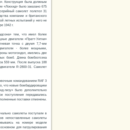
он». Конструкция была должным
ме «Локхид» было заказано 675
 серийный самолет полетел 31
дства компании и британского
ой летных испытаний у него не
е 1942 г.
адсона» тем, что имел более
ные двигатели «Пратт-Уитни»
гневая точка с двумя 7,7-мм
двигатели - более мощными,
ороны мотогондол, имелись две
нных бомб. Длина бомбоотсека
ра 559 мм. После выпуска 188
двигатели R-2800-31. Самолет
ровочным командованием RAF 3
сно, что новые бомбардировщики
нд-лизу» было дополнительно
ре поступления передавались
ыполненные поставки отменены.
ачально самолеты поступали в
тов непоставленные самолеты
овываясь на номере модели
в основном для патрулирования