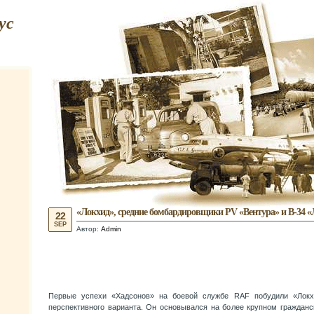
ус
«Локхид», средние бомбардировщики PV «Вентура» и В-34 «
22
SEP
Автор:
Admin
Первые успехи «Хадсонов» на боевой службе RAF побудили «Локхи
перспективного варианта. Он основывался на более крупном граждан