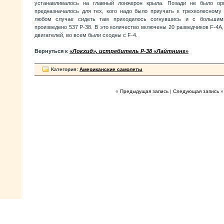
устанавливалось на главный лонжерон крыла. Позади не было орг
предназначалось для тех, кого надо было приучать к трехколесном
любом случае сидеть там приходилось согнувшись и с большим
произведено 537 Р-38. В это количество включены 20 разведчиков F-4A,
двигателей, во всем были сходны с F-4.
Вернуться к
«Локхид», истребитель Р-38 «Лайтнинг»
Категория:
Американские самолеты
«
Предыдущая запись
|
Следующая запись
»