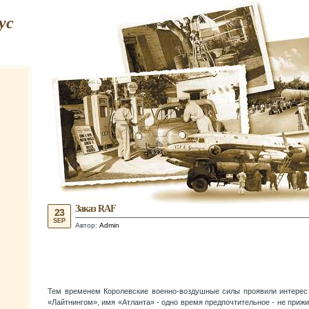
ус
Заказ RAF
23
SEP
Автор:
Admin
Тем временем Королевские военно-воздушные силы проявили интерес
«Лайтнингом», имя «Атланта» - одно время предпочтительное - не прижи