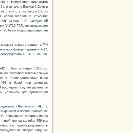
940 г. Небольшое количество
 г. и летало в Боскомб-Доун и
ветствии с этим, около 130 из
 использования в качестве
P-38F-13 или F-15. Следующий
ями V-1710-F2R, но вследствие
нство было модифицировано на
азведывательного варианта F-4
рьмя аэрофотоаппаратами К-17;
реоборудовано в F-4 99 машин.
.
42 г., был оснащен 1325-л.с.
ыми он развивал максимальную
65 кг. Такое увеличение было
х 454 кг бомб, или дымовых
 В последнем случае дальность
ым условием для применения
ределкой «Лайтнинга» Mk.I с
 закрылков в боевое положение
-за повышения коэффициента
с парой торпед калибра 559 мм
ожностью переоборудования в
борудование, второе сиденье