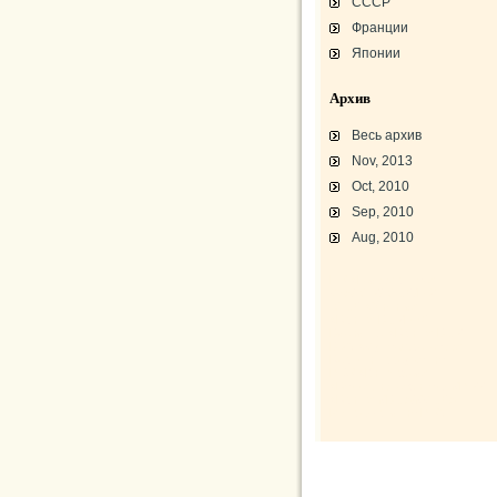
СССР
Франции
Японии
Архив
Весь архив
Nov, 2013
Oct, 2010
Sep, 2010
Aug, 2010
L-3 «Грассхоппер»
C45/AT-7/AT-10/F-2
АТ-10 «Уичита»
«Боинг» B-17F-40
Варианты «Боинг» B-17
В-29 «Суперфортресс»
Броня и вооружение
Р-63 «Кингкобра»
«Белл», истребитель ХР-77
«Боинг» XB-15/XC-105
Использование Р-39