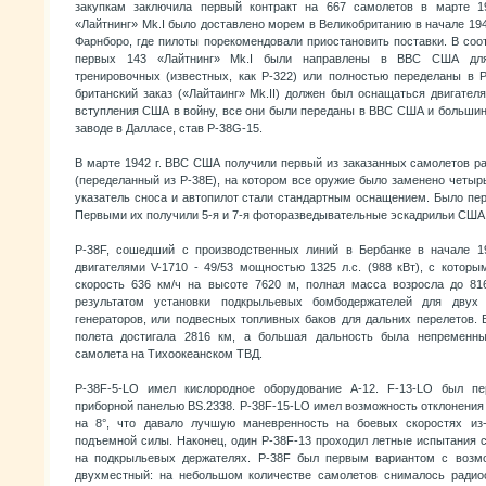
закупкам заключила первый контракт на 667 самолетов в марте 1
«Лайтнинг» Mk.I было доставлено морем в Великобританию в начале 1942
Фарнборо, где пилоты порекомендовали приостановить поставки. В соот
первых 143 «Лайтнинг» Mk.I были направлены в ВВС США для
тренировочных (известных, как Р-322) или полностью переделаны в 
британский заказ («Лайтаинг» Mk.II) должен был оснащаться двигател
вступления США в войну, все они были переданы в ВВС США и больши
заводе в Далласе, став P-38G-15.
В марте 1942 г. ВВС США получили первый из заказанных самолетов р
(переделанный из Р-38Е), на котором все оружие было заменено четы
указатель сноса и автопилот стали стандартным оснащением. Было пе
Первыми их получили 5-я и 7-я фоторазведывательные эскадрильи США
P-38F, сошедший с производственных линий в Бербанке в начале 19
двигателями V-1710 - 49/53 мощностью 1325 л.с. (988 кВт), с котор
скорость 636 км/ч на высоте 7620 м, полная масса возросла до 81
результатом установки подкрыльевых бомбодержателей для дву
генераторов, или подвесных топливных баков для дальних перелетов.
полета достигала 2816 км, а большая дальность была непременн
самолета на Тихоокеанском ТВД.
P-38F-5-LO имел кислородное оборудование А-12. F-13-LO был пе
приборной панелью BS.2338. P-38F-15-LO имел возможность отклонения
на 8°, что давало лучшую маневренность на боевых скоростях из
подъемной силы. Наконец, один P-38F-13 проходил летные испытания 
на подкрыльевых держателях. P-38F был первым вариантом с возм
двухместный: на небольшом количестве самолетов снималось радиоо