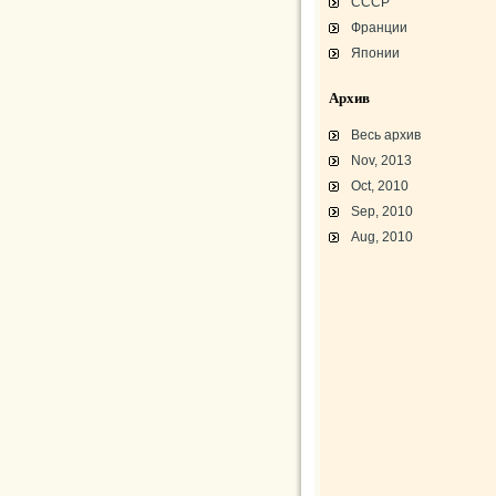
СССР
Франции
Японии
Архив
Весь архив
Nov, 2013
Oct, 2010
Sep, 2010
Aug, 2010
L-3 «Грассхоппер»
C45/AT-7/AT-10/F-2
АТ-10 «Уичита»
«Боинг» B-17F-40
Варианты «Боинг» B-17
В-29 «Суперфортресс»
Броня и вооружение
Р-63 «Кингкобра»
«Белл», истребитель ХР-77
«Боинг» XB-15/XC-105
Использование Р-39