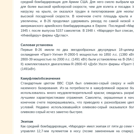
средний бомбардировщик для Армии США. Для него смело выбрали кр
для более высокой крейсерской скорости, чем для взлета и посадки.
нагрузку на крыло, он оказался труден в пилотировании для неопы
высокой посадочной скорости. В конечном счете площадь крыла и 
увеличены, и В-26 продолжал удерживать рекорд по самой низкой 
американского армейского бомбардировщика в Европе. Последний «Мар
1945 г. после выпуска 5157 самолетов. В 1948 г. «Мародер» был списан
«Инвейдеру» фирмы «Дуглас».
Силовая установка
Первые В-26 имели по два звездообразных двухрядных 18-цилинд
охлаждения «Пратт-Уитни» R-2800-5 мощностью по 1850 л.с. (1380 кВт
2800-39 мощностью по 2000 л.с. (1491 кВт) были установлены на В-26А (
II) комплектовался двигателями R-2800-43 «Дэбл Уосп» фирмы «Пратт-
(1491кВт).
Камуфляж/обозначения
Стандартным цветом ВВС США был оливково-серый сверху и нейт
наземного базирования. Из-за потребности в камуфляжной окраске бо
использовалось много неудовлетворительной краски; ожидалась разра
лучшими характеристиками отражения. Самолеты, окрашенные в нач
конечном счете перекрашивались, что приводило к разнообразию цве
условий. Недавно использовавшийся оливково-серый оказывался бо
оливково-серый исчез заметно быстрее.
Экипаж
Как средний бомбардировщик, «Мародер» имел экипаж от пяти до семи 
управлял 12,7-мм пулеметом в носу (позже замененным на спарку).