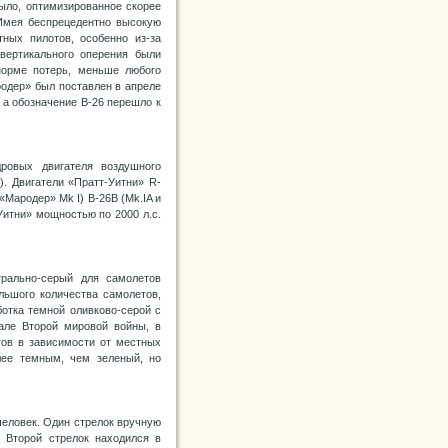
ыло, оптимизированное скорее
 Имея беспрецедентно высокую
тных пилотов, особенно из-за
вертикального оперения были
норме потерь, меньше любого
одер» был поставлен в апреле
, а обозначение В-26 перешло к
ровых двигателя воздушного
). Двигатели «Пратт-Уитни» R-
«Мародер» Mk I) В-26В (Mk.IA и
Уитни» мощностью по 2000 л.с.
рально-серый для самолетов
льшого количества самолетов,
ботка темной оливково-серой с
але Второй мировой войны, в
тов в зависимости от местных
лее темным, чем зеленый, но
человек. Один стрелок вручную
 Второй стрелок находился в