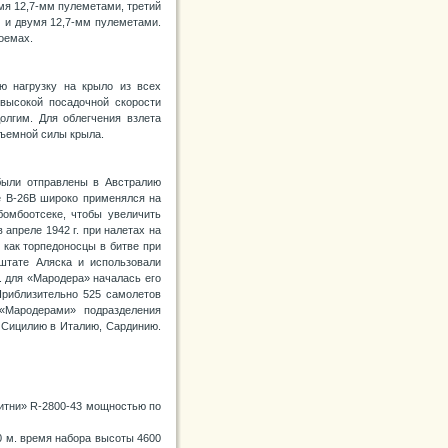
мя 12,7-мм пулеметами, третий
 и двумя 12,7-мм пулеметами.
оемах.
 нагрузку на крыло из всех
высокой посадочной скорости
олгим. Для облегчения взлета
дъемной силы крыла.
были отправлены в Австралию
же В-26В широко применялся на
бомбоотсеке, чтобы увеличить
 апреле 1942 г. при налетах на
 как торпедоносцы в битве при
штате Аляска и использовали
. для «Мародера» началась его
Приблизительно 525 самолетов
Мародерами» подразделения
 Сицилию в Италию, Сардинию.
Уитни» R-2800-43 мощностью по
0 м. время набора высоты 4600