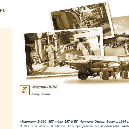
ус
«Мартин» В-26С
27
SEP
Автор:
Admin
«Мартин» В-26С, 557-я баэ, 387-й БГ, Чиппинг Онгар, Эссекс, 1944 г
В 1930-х гг. «Гленн Л. Мартин Ко.» преодолела все препятствия, что