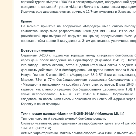
верхней турели «Мартин 250СЕ» с электроприводом, оборудованной дву
находился в кормовой турели «Мартин-Белл» с механическим приводом
Имелись еще два управляемых вручную 12,7-мм пулемета в боковых пр
Крыло
На момент принятия на вооружение «Мародер» имел самую высокую
самолетов, когда-либо разрабатывавшихся для ВВС США. Из-за его 
(неизбежной при выбранной нагрузке на крыло) переучивание было д
носовая стойка шасси была удлинена. Этим достигалось увеличение по
Боевое применение
Серийные В-26В с подвеской торпеды между створками бомболюка 
через день после нападения на Перл-Харбор (8 декабря 1941 г.). Поз
юго-западе Тихого океана, летая с дополнительным баком в заднем 
дальность действия. 22-я бомбардировочная группа использовала В-26 в
Новую Гвинею. К июню 1942 г. «Мародеры» 38-й БГ были использованы,
Мидуэе. 73-я и 77-я бомбардировочные эскадрильи базировались в 
«Мародер» в нападениях на корабли у Алеутских островов. В мае 1943 г
карьера, как главного среднего бомбардировщика Европейского ТВД. 
также использовалось RAF и ВВС ЮАР в Италии. Вооруженные «
следовали за наземными силами союзников из Северной Африки через
Корсику и на юг Франции.
Технические данные «Мартин» В-26В-10-МА («Мародер Mk II»)
Тип: семиместный средний дневной бомбардировщик.
Силовая установка: два поршневых звездообразных двигателя «Пратт-
1920 л.с. (1432 кВт).
Летные характеристики: максимальная скорость 454 км/ч на высоте 457