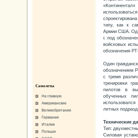
«Континентал»
использоватьс
спроектирована
типу, как к са
Армии США. Оди
г. под обознач
войсковых испы
обозначения РТ-
Один гражданск
обозначением Р
с тремя разли
тренировки гра
Самолеты
пилотов в вы
обученных пи
На главную
использовался 
Американские
летных подразд
Великобритании
Германии
Технические д
Италии
Тип: двухместн
Польши
Силовая устано