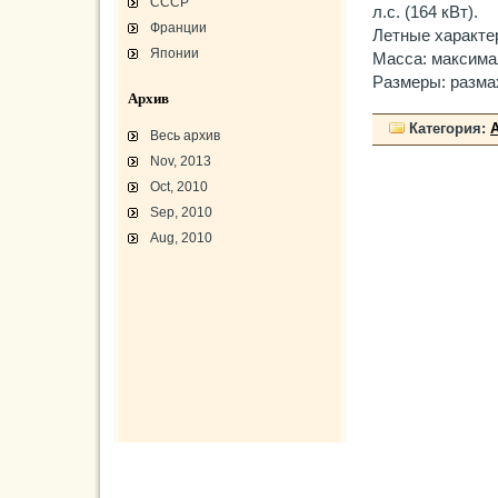
СССР
л.с. (164 кВт).
Франции
Летные характер
Японии
Масса: максимал
Размеры: размах
Архив
Категория:
Весь архив
Nov, 2013
Oct, 2010
Sep, 2010
Aug, 2010
L-3 «Грассхоппер»
C45/AT-7/AT-10/F-2
АТ-10 «Уичита»
«Боинг» B-17F-40
Варианты «Боинг» B-17
В-29 «Суперфортресс»
Броня и вооружение
Р-63 «Кингкобра»
«Белл», истребитель ХР-77
«Боинг» XB-15/XC-105
Использование Р-39