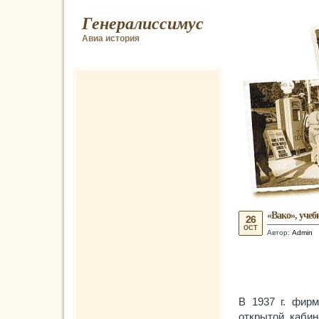
Генералиссимус
Авиа история
«Вако», учеб
26
OCT
Автор:
Admin
В 1937 г. фир
открытой кабин