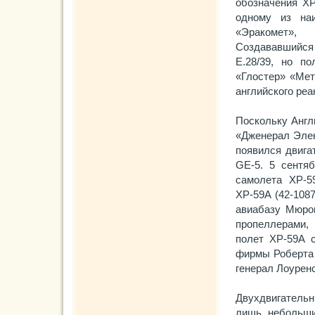
обозначения ХР
одному из на
«Эракомет», 
Создававшийся 
Е.28/39, но п
«Глостер» «Мет
английского реа
Поскольку Англ
«Дженерал Элек
появился двигат
GE-5. 5 сентя
самолета ХР-5
ХР-59А (42-1087
авиабазу Мюро
пропеллерами,
полет ХР-59А с
фирмы Роберта 
генерал Лоуренс
Двухдвигательн
лишь небольши