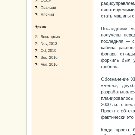
СССР
радиоуправляе
Франции
пилотируемыми
Японии
стать машины с 
Архив
Последними м
получены пере
Весь архив
последняя — с
Nov, 2013
кабина распол
Oct, 2010
фонарь откиды
Sep, 2010
форкиль был 
Aug, 2010
гребень.
L-3 «Грассхоппер»
Обозначение Х
C45/AT-7/AT-10/F-2
АТ-10 «Уичита»
«Белл», двух
«Боинг» B-17F-40
Варианты «Боинг» B-17
разрабатывался
В-29 «Суперфортресс»
Броня и вооружение
планировалось
Р-63 «Кингкобра»
2000 л.с. с ше
«Белл», истребитель ХР-77
«Боинг» XB-15/XC-105
Проект с обтек
Использование Р-39
фактически это
Когда проект 