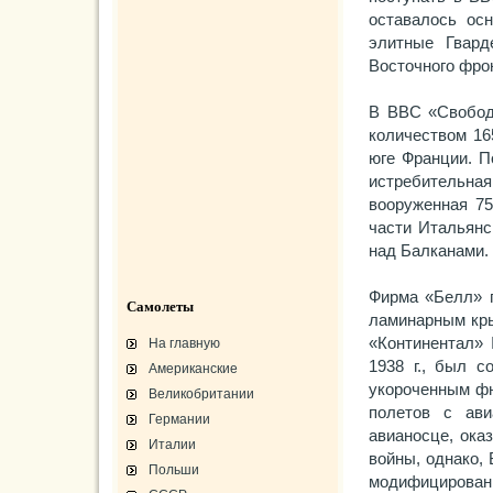
оставалось ос
элитные Гвард
Восточного фро
В ВВС «Свобод
количеством 165
юге Франции. П
истребительная
вооруженная 75
части Итальянс
над Балканами.
Фирма «Белл» п
Самолеты
ламинарным кры
«Континентал» 
На главную
1938 г., был 
Американские
укороченным фю
Великобритании
полетов с ави
Германии
авианосце, ока
Италии
войны, однако,
Польши
модифициро