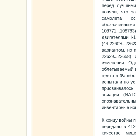
перед лучшими
поняли, что з
самолета ос
обозначенным
108771...10878
двигателями I-
(44-22609...
вариантом, но 
22629...22658
изменения. Од
облетываемый в
центр в Фарнбо
испытали по ус
присваивалось
авиации (NAT
опознавательн
инвентарные ном
К концу войны 
передано в 41
качестве миш