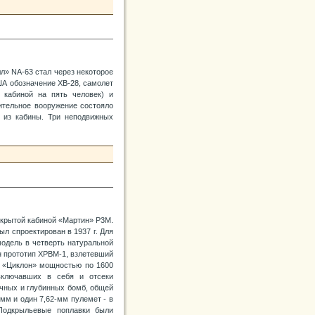
л» NA-63 стал через некоторое
А обозначение ХВ-28, самолет
 кабиной на пять человек) и
нительное вооружение состояло
х из кабины. Три неподвижных
ткрытой кабиной «Мартин» Р3М.
ыл спроектирован в 1937 г. Для
модель в четверть натуральной
н прототип ХРВМ-1, взлетевший
6 «Циклон» мощностью по 1600
включавших в себя и отсеки
чных и глубинных бомб, общей
мм и один 7,62-мм пулемет - в
 Подкрыльевые поплавки были