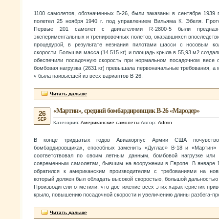
1100 самолетов, обозначенных В-26, были заказаны в сентябре 1939 г
полетел 25 ноября 1940 г. под управлением Вильяма К. Эбеля. Прото
Первые 201 самолет с двигателями R-2800-5 были предназн
экспериментальных и тренировочных полетов, оказавшихся впоследстви
процедурой, в результате незнания пилотами шасси с носовым ко
скорости. Большая масса (14 515 кг) и площадь крыла в 55,93 м2 создали
обеспечили посадочную скорость при нормальном посадочном весе о
бомбовая нагрузка (2631 кг) превышала первоначальные требования, а 
ч была наивысшей из всех вариантов В-26.
Читать дальше
«Мартин», средний бомбардировщик В-26 «Мародер»
26
SEP
Категория:
Американские самолеты
Автор:
Admin
В конце тридцатых годов Авиакорпус Армии США почувство
бомбардировщиках, способных заменить «Дуглас» В-18 и «Мартин» 
соответствовал по своим летным данным, бомбовой нагрузке или 
современным самолетам, бывшим на вооружении в Европе. В январе 
обратился к американским производителям с требованиями на нов
который должен был обладать высокой скоростью, большой дальностью и
Производители отметили, что достижение всех этих характеристик прив
крыло, повышению посадочной скорости и увеличению длины разбега-пр
Читать дальше