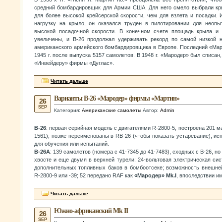
средний бомбардировщик для Армии США. Для него смело выбрали кр
для более высокой крейсерской скорости, чем для взлета и посадки.
нагрузку на крыло, он оказался труден в пилотировании для неопы
высокой посадочной скорости. В конечном счете площадь крыла и 
увеличены, и В-26 продолжал удерживать рекорд по самой низкой 
американского армейского бомбардировщика в Европе. Последний «Мар
1945 г. после выпуска 5157 самолетов. В 1948 г. «Мародер» был списан
«Инвейдеру» фирмы «Дуглас».
Читать дальше
Варианты В-26 «Мародер» фирмы «Мартин»
26
SEP
Категория:
Американские самолеты
Автор:
Admin
В-26
: первая серийная модель с двигателями R-2800-5, построена 201 м
1561); позже переименованы в RB-26 (чтобы показать устаревание), и
для обучения или испытаний.
В-26А
: 139 самолетов (номера с 41-7345 до 41-7483), сходных с В-26, н
хвосте и еще двумя в верхней турели: 24-вольтовая электрическая си
дополнительных топливных баков в бомбоотсеке; возможность внешней
R-2800-9 или -39; 52 передано RAF как
«Мародер» Mk.I
, впоследствии и
Читать дальше
Южно-африканский Mk II
26
SEP