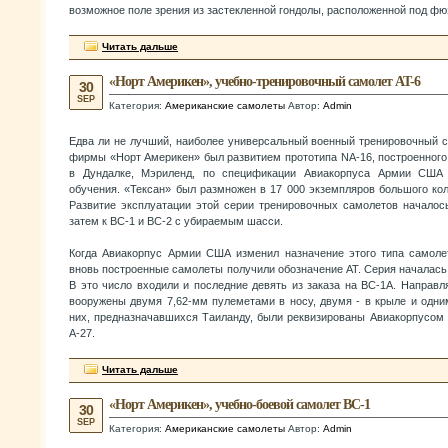
возможное поле зрения из застекленной гондолы, расположенной под ф
Читать дальше
«Норт Америкен», учебно-тренировочный самолет AT-6
30
SEP
Категория:
Американские самолеты
Автор:
Admin
Едва ли не лучший, наиболее универсальный военный тренировочный с
фирмы «Норт Америкен» был развитием прототипа NA-16, построенног
в Дундалке, Мэриленд, по спецификации Авиакорпуса Армии США 
обучения. «Тексан» был размножен в 17 000 экземпляров большого ко
Развитие эксплуатации этой серии тренировочных самолетов началос
затем к ВС-1 и ВС-2 с убираемым шасси.
Когда Авиакорпус Армии США изменил назначение этого типа самоле
вновь построенные самолеты получили обозначение AT. Серия началась 
В это число входили и последние девять из заказа на ВС-1А. Направ
вооружены двумя 7,62-мм пулеметами в носу, двумя - в крыле и одним
них, предназначавшихся Таиланду, были реквизированы Авиакорпусо
А-27.
Читать дальше
«Норт Америкен», учебно-боевой самолет ВС-1
30
SEP
Категория:
Американские самолеты
Автор:
Admin