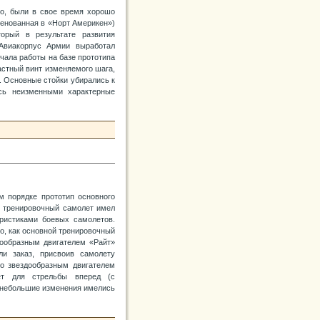
го, были в свое время хорошо
менованная в «Норт Америкен»)
торый в результате развития
 Авиакорпус Армии выработал
чала работы на базе прототипа
астный винт изменяемого шага,
. Основные стойки убирались к
сь неизменными характерные
м порядке прототип основного
т тренировочный самолет имел
ристиками боевых самолетов.
о, как основной тренировочный
дообразным двигателем «Райт»
и заказ, присвоив самолету
о звездообразным двигателем
ет для стрельбы вперед (с
о небольшие изменения имелись