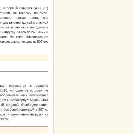
., а первый самолет (40-1361)
типов, как таковых, не было.
ачены, прежде всего, для
и достаточно долгой и опасной
лесом и высокой посадочной
 нагрузку на крыло 260 кг/м2 и
коло 154 км/ч. Максимальная
максимальная скорость 507 км/
вал недостаток в средних
B-10, ни один из которых не
оборонительному вооружению
1939 г. Авиакорпус Армии США
ый средний бомбардировщик,
 бомбовой нагрузкой в 907 кг.
едет к увеличению нагрузки на
обега.