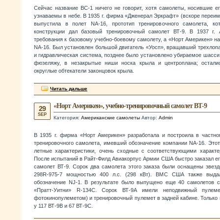
Сейчас название ВС-1 ничего не говорит, хотя самолеты, носившие е
узнаваемы в небе. В 1935 г. фирма «Дженерал Эркрафт» (вскоре переи
выпустила в полет NA-16, прототип тренировочного самолета, ко
конструкции дал базовый тренировочный самолет ВТ-9. В 1937 г.
требования к базовому учебно-боевому самолету, а «Норт Америкен» на
NA-16. Был установлен большой двигатель «Уосп», вращавший трехлоп
и гидравлическая система, позднее было установлено убираемое шасси
фюзеляжу, в незакрытые ниши носка крыла и центроплана; остали
округлые обтекатели законцовок крыла.
Читать дальше
«Норт Америкен», учебно-тренировочный самолет ВТ-9
29
SEP
Категория:
Американские самолеты
Автор:
Admin
В 1935 г. фирма «Норт Америкен» разработала и построила в частно
тренировочного самолета, имевший обозначение компании NA-16. Это
летные характеристики, очень сходные с соответствующими характе
После испытаний в Райт-Филд Авиакорпус Армии США быстро заказал ег
самолет ВТ-9. Сорок два самолета этого заказа были оснащены звез
298R-975-7 мощностью 400 л.с. (298 кВт). ВМС США также выдал
обозначение NJ-1. В результате было выпущено еще 40 самолетов с
«Пратт-Уитни» R-134C. Сорок ВТ-9А имели неподвижный пулем
фотокинопулеметом) и тренировочный пулемет в задней кабине. Тольк
у 117 ВТ-9В и 67 ВТ-9С.