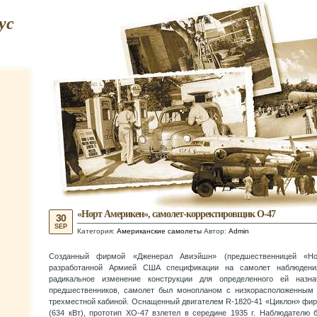
ус
«Норт Америкен», самолет-корректировщик O-47
30
SEP
Категория:
Американские самолеты
Автор:
Admin
Созданный фирмой «Дженерал Авиэйшн» (предшественницей «Н
разработанной Армией США спецификации на самолет наблюдени
радикальное изменение конструкции для определенного ей назн
предшественников, самолет был монопланом с низкорасположенным
трехместной кабиной. Оснащенный двигателем R-1820-41 «Циклон» фир
(634 кВт), прототип ХО-47 взлетел в середине 1935 г. Наблюдателю