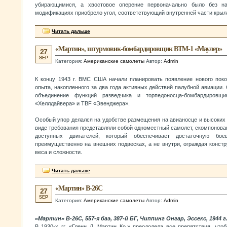
убирающимися, а хвостовое оперение первоначально было без на
модификациях приобрело угол, соответствующий внутренней части крыл
Читать дальше
«Мартин», штурмовик-бомбардировщик ВТМ-1 «Маулер»
27
SEP
Категория:
Американские самолеты
Автор:
Admin
К концу 1943 г. ВМС США начали планировать появление нового пок
опыта, накопленного за два года активных действий палубной авиаци
объединение функций разведчика и торпедоносца-бомбардиров
«Хеллдайвера» и TBF «Эвенджера».
Особый упор делался на удобстве размещения на авианосце и высоких
виде требования представляли собой одноместный самолет, скомпонова
доступных двигателей, который обеспечивает достаточную бое
преимущественно на внешних подвесках, а не внутри, ограждая конст
веса и сложности.
Читать дальше
«Мартин» В-26С
27
SEP
Категория:
Американские самолеты
Автор:
Admin
«Мартин» В-26С, 557-я баэ, 387-й БГ, Чиппинг Онгар, Эссекс, 1944 г
В 1930-х гг. «Гленн Л. Мартин Ко.» преодолела все препятствия, что