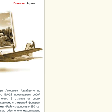
Главная
Архив
орт Америкен Авиэйшн») по
я, GA-15 представлял собой
ачения. В отличие от своих
 крылом, с закрытой фонарем
мы «Райт» мощностью 850 л.с.
 было обеспечено максимально