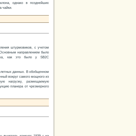
клона, однако в позднейших
а чайки.
оления штурмовиков, с учетом
и. Основным направлением было
щика, как это было у SB2C
 летных данных. В обобщенном
нный вокруг самого мощного из
вую нагрузку, размещаемую
рукцию планера от чрезмерного
.
бы выиграть конкурс 1939 г на