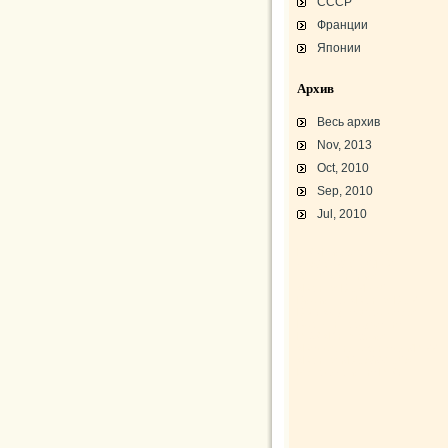
СССР
Франции
Японии
Архив
Весь архив
Nov, 2013
Oct, 2010
Sep, 2010
Jul, 2010
L-3 «Грассхоппер»
C45/AT-7/AT-10/F-2
АТ-10 «Уичита»
«Боинг» B-17F-40
Варианты «Боинг» B-17
В-29 «Суперфортресс»
Броня и вооружение
Р-63 «Кингкобра»
«Белл», истребитель ХР-77
«Боинг» XB-15/XC-105
Использование Р-39