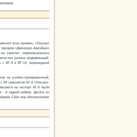
юзеляжем.
амолет всех времен, «Тексан»
о заводом «Дженерал Авиэйшн»
на самолет первоначального
личества разных модификаций.
ь с ВТ-9 и ВТ-14, перешедшей
тов на учебно-тренировочный,
с 94 самолетов АТ-6 «Тексан».
лявшиеся на экспорт АТ-6 были
 - в задней кабине. Десять из
м Армии США под обозначением