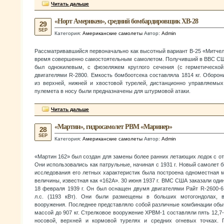
Читать дальше
«Норт Америкен», средний бомбардировщик XB-28
29
SEP
Категория:
Американские самолеты
Автор:
Admin
Рассматривавшийся первоначально как высотный вариант В-25 «Митчел
время совершенно самостоятельным самолетом. Получивший в ВВС СШ
был однокилевым, с фюзеляжем круглого сечения (с герметической
двигателями R-2800. Емкость бомбоотсека составляла 1814 кг. Оборо
из верхней, нижней и хвостовой турелей, дистанционно управляемы
пулемета в носу были предназначены для штурмовой атаки.
Читать дальше
«Мартин», гидросамолет РВМ «Маринер»
28
SEP
Категория:
Американские самолеты
Автор:
Admin
«Мартин 162» был создан для замены более ранних летающих лодок с о
Они использовались как патрульные, начиная с 1931 г. Новый самолет б
исследования его летных характеристик была построена одноместная 
величины, известная как «162А». 30 июня 1937 г. ВМС США заказали оди
18 февраля 1939 г. Он был оснащен двумя двигателями Райт R-2600-
л.с. (1193 кВт). Они были размещены в больших мотогондолах, 
вооружения. Последнее представляло собой различные комбинации обы
массой до 907 кг. Стрелковое вооружение ХРВМ-1 составляли пять 12,7-
носовой, верхней и кормовой турелях и средних огневых точках.