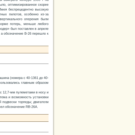
ыло, оптимизированное скорее
 Имея беспрецедентно высокую
тных пилотов, особенно из-за
вертикального оперения были
норме потерь, меньше любого
одер» был поставлен в апреле
, а обозначение В-26 перешло к
ашина (номера с 40-1361 до 40-
спользовались главным образом
о с 12,7-мм пулеметами в носу и
стема и возможность установки
 подвески торпеды; двигатели
мел обозначение RB-26A.