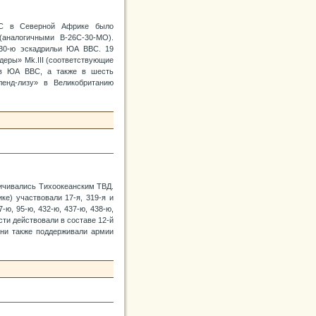
ВС в Северной Африке было
аналогичными В-26С-30-МО).
 30-ю эскадрильи ЮА ВВС. 19
деры» Mk.III (соответствующие
 в ЮА ВВС, а также в шесть
енд-лизу» в Великобританию
ничивались Тихоокеанским ТВД.
е) участвовали 17-я, 319-я и
ю, 95-ю, 432-ю, 437-ю, 438-ю,
сти действовали в составе 12-й
Они также поддерживали армии