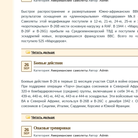
Категория:
Американские самолеты
Автор:
Admin
Быстрое распространение и развертывание Южно-африканских В
результатом оснащения их «длиннокрылыми» «Мародерами» Mk.II (
Самолеты этой модификации поступили в 12-ю, 21-ю, 24-ю, 25-ю и
«короткокрылых» В-26В нести основную нагрузку в RAF. В 1944 г. «Маро
B-26F и B-26G) прибыли на Средиземноморский ТВД и поступили
эскадрилий новых, возрождавшихся французских ВВС. Всего по «л
поступило 525 «Мародеров».
Читать дальше
Боевые действия
26
SEP
Категория:
Американские самолеты
Автор:
Admin
Боевые действия В-26 в первые 11 месяцев участия США в войне огра
При поддержке операции «Торч» (высадка союзников в Северной Африк
320-я бомбардировочные (средние) группы, включавшие в себя 34-ю, 37-
439-ю, 440-ю, 441-ю, 442-ю, 443-ю и 444-ю эскадрильи. Эти войсковые ча
ВА в Северной Африке, используя В-26В и В-26С с декабря 1942 г. 
союзников в Сицилии, Италии, Сардинии, Корсике и Южной Франции.
Читать дальше
Опасные тренировки
26
SEP
Категория:
Американские самолеты
Автор:
Admin