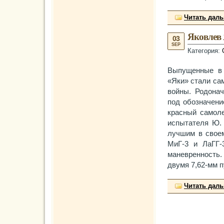
Читать дал
Яковлев 
03
SEP
Категория:
Выпущенные в 
«Яки» стали са
войны. Родонач
под обозначени
красный самоле
испытателя Ю. 
лучшим в свое
МиГ-3 и ЛаГГ
маневренность
двумя 7,62-мм 
Читать дал