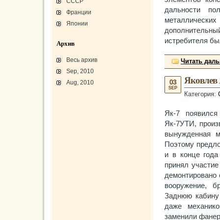
СССР
дальности по
Франции
металлическ
Японии
дополнительн
истребителя бы
Архив
Весь архив
Читать дал
Sep, 2010
Яковлев 
03
Aug, 2010
SEP
Категория:
L-3 «Грассхоппер»
C45/AT-7/AT-10/F-2
Як-7 появился
АТ-10 «Уичита»
«Боинг» B-17F-40
Як-7УТИ, произ
Варианты «Боинг» B-17
В-29 «Суперфортресс»
вынужденная м
Броня и вооружение
Р-63 «Кингкобра»
Поэтому предло
«Белл», истребитель ХР-77
и в конце год
«Боинг» XB-15/XC-105
Использование Р-39
принял участие
демонтировано 
вооружение, б
Заднюю кабину 
даже механико
заменили фане