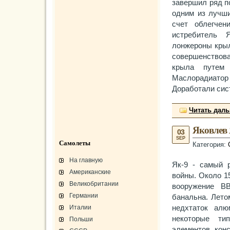
завершил ряд п
одним из лучши
счет облегче
истребитель 
лонжероны крыл
совершенствов
крыла путем
Маслорадиато
Доработали сис
Читать дал
Яковлев 
03
SEP
Самолеты
Категория:
На главную
Як-9 - самый р
Американские
войны. Около 1
Великобритании
вооружение В
Германии
банальна. Лет
Италии
недхтаток алю
некоторые ти
Польши
элементов кон