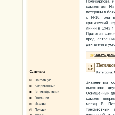
Поликарпова и
самолетом. Из
потеряны в боя
с И-16, они 
критический пе
линии в 1943 г
Прототип самол
предшественни
двигателя и ус
Читать дал
Петляков
01
SEP
Самолеты
Категория:
На главную
Знаменитый с
Американские
высотного дву
Великобритании
Оснащенный дву
Германии
самолет впервы
Италии
месяц В. Пет
трехместный 
Польши
изменений в к