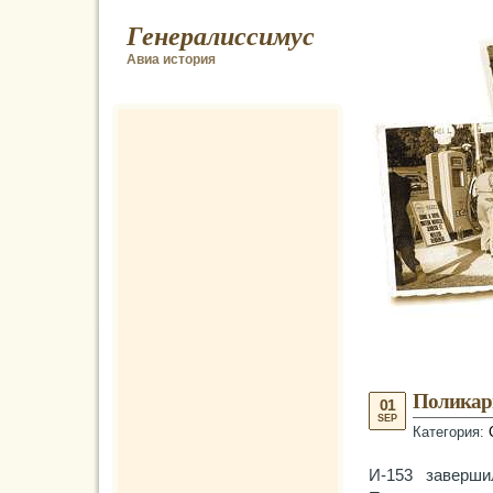
Генералиссимус
Авиа история
Поликар
01
SEP
Категория:
И-153 заверш