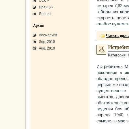
СССР
четырех 7,62-м
Франции
в больших коли
Японии
скорость полет
слабое пулемет
Архив
Весь архив
Читать дал
Sep, 2010
Истребит
31
Aug, 2010
AUG
Категория:
L-3 «Грассхоппер»
C45/AT-7/AT-10/F-2
Истребитель М
АТ-10 «Уичита»
«Боинг» B-17F-40
поколения в ию
Варианты «Боинг» B-17
В-29 «Суперфортресс»
обладал превос
Броня и вооружение
Р-63 «Кингкобра»
первые же возд
«Белл», истребитель ХР-77
существенные 
«Боинг» XB-15/XC-105
Использование Р-39
высотах, довол
обстоятельство
ведении боя вб
апреля 1940 г
самолет в мае 