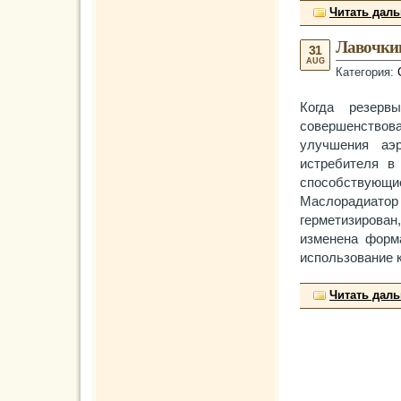
Читать дал
Лавочки
31
AUG
Категория:
Когда резерв
совершенство
улучшения аэр
истребителя в
способствующи
Маслорадиатор
герметизирова
изменена форм
использование 
Читать дал