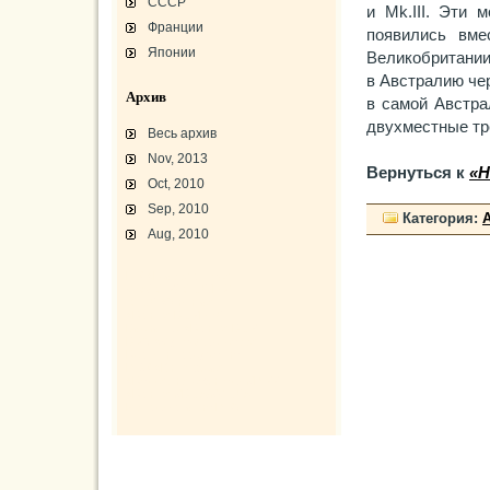
СССР
и Mk.III. Эти
Франции
появились вме
Японии
Великобритании
в Австралию че
Архив
в самой Австр
двухместные тр
Весь архив
Nov, 2013
Вернуться к
«Н
Oct, 2010
Sep, 2010
Категория:
Aug, 2010
L-3 «Грассхоппер»
C45/AT-7/AT-10/F-2
АТ-10 «Уичита»
«Боинг» B-17F-40
Варианты «Боинг» B-17
В-29 «Суперфортресс»
Броня и вооружение
Р-63 «Кингкобра»
«Белл», истребитель ХР-77
«Боинг» XB-15/XC-105
Использование Р-39