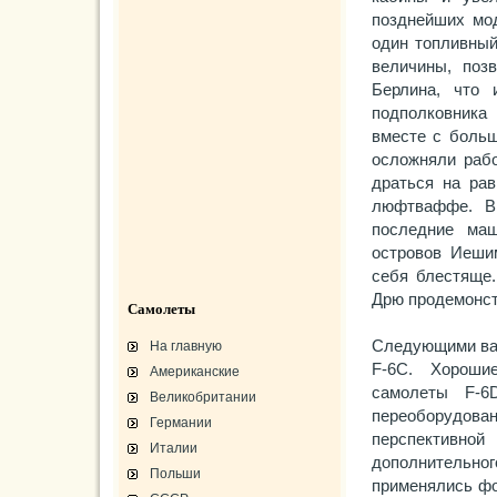
позднейших мо
один топливный
величины, поз
Берлина, что 
подполковника
вместе с больш
осложняли рабо
драться на рав
люфтваффе. В 
последние ма
островов Иешим
себя блестяще.
Дрю продемонст
Самолеты
Следующими вар
На главную
F-6С. Хороши
Американские
самолеты F-6
Великобритании
переоборудо
Германии
перспективной
Италии
дополнительног
Польши
применялись фо