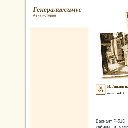
Генералиссимус
Авиа история
Из Англии н
01
OCT
Автор:
Admin
Вариант P-51D,
кабины и уве