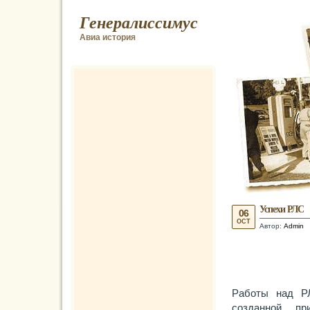
Генералиссимус
Авиа история
Успехи РЛС
06
OCT
Автор:
Admin
Работы над РЛ
созданной пр