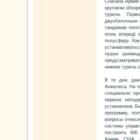
Сначала Армия 
круговом обзор
турели. Перв
двухбалочным о
тандемом: пилот
огонь вперед) 
полусферу. Ка
устанавливатьс
пушки размещ
предусматрива
нижняя турель 
В те дни, даж
Анжелеса. На п
специально пр
перенос непод
установлена. Б
программу, по
вопросы относи
системы управл
построить 40
Армии США -