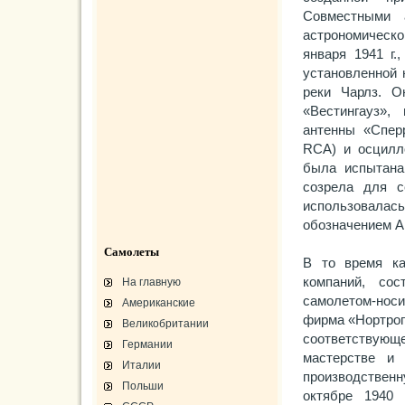
Совместными 
астрономическо
января 1941 г.
установленной 
реки Чарлз. О
«Вестингауз»
антенны «Спер
RCA) и осцилл
была испытана
созрела для с
использовала
обозначением A
Самолеты
В то время ка
компаний, со
На главную
самолетом-носи
Американские
фирма «Нортроп
Великобритании
соответствующ
Германии
мастерстве и 
Италии
производственн
Польши
октябре 1940