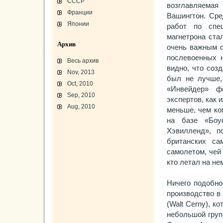
СССР
возглавляемая
Франции
Вашингтон. Сре
Японии
работ по спе
магнетрона ста
Архив
очень важным о
послевоенных н
Весь архив
видно, что соз
Nov, 2013
был не лучше,
Oct, 2010
«Инвейдер» ф
Sep, 2010
экспертов, как 
Aug, 2010
меньше, чем ко
на базе «Боу
L-3 «Грассхоппер»
Хэвилленд», п
C45/AT-7/AT-10/F-2
АТ-10 «Уичита»
британских са
«Боинг» B-17F-40
Варианты «Боинг» B-17
самолетом, чей
В-29 «Суперфортресс»
Броня и вооружение
кто летал на не
Р-63 «Кингкобра»
«Белл», истребитель ХР-77
«Боинг» XB-15/XC-105
Ничего подобно
Использование Р-39
производство в
(Walt Cerny), к
небольшой групп