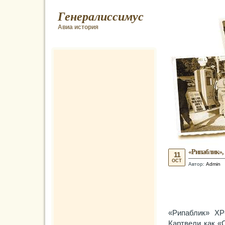
Генералиссимус
Авиа история
«Рипаблик», 
11
OCT
Автор:
Admin
«Рипаблик» ХР
Картвели как «