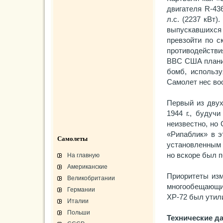
двигателя R-43
л.с. (2237 кВт
выпускавшихся 
превзойти по с
противодействи
ВВС США планир
бомб, использу
Самолет нес во
Первый из двух
1944 г., будуч
неизвестно, но 
«Рипаблик» в э
Самолеты
установленным
но вскоре был п
На главную
Американские
Приоритеты изм
Великобритании
многообещающи
Германии
ХР-72 был утил
Италии
Польши
Технические д