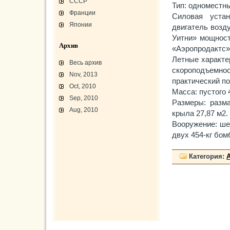
СССР
Тип: одноместн
Франции
Силовая устан
Японии
двигатель возд
Уитни» мощност
Архив
«Аэропродактс»
Летные характе
Весь архив
скороподъемнос
Nov, 2013
практический по
Oct, 2010
Масса: пустого 
Sep, 2010
Размеры: разма
Aug, 2010
крыла 27,87 м2.
Вооружение: ше
L-3 «Грассхоппер»
двух 454-кг бом
C45/AT-7/AT-10/F-2
АТ-10 «Уичита»
«Боинг» B-17F-40
Варианты «Боинг» B-17
Категория:
В-29 «Суперфортресс»
Броня и вооружение
Р-63 «Кингкобра»
«Белл», истребитель ХР-77
«Боинг» XB-15/XC-105
Использование Р-39