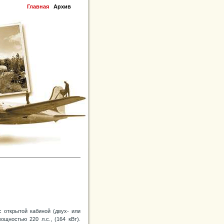
Главная
Архив
 открытой кабиной (двух- или
щностью 220 л.с., (164 кВт).