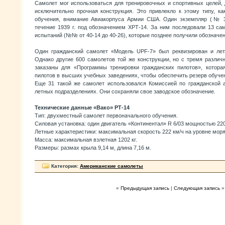
Самолет мог использоваться для тренировочных и спортивных целей, 
исключительно прочная конструкция. Это привлекло к этому типу, ка
обучения, внимание Авиакорпуса Армии США. Один экземпляр (№ 3
течение 1939 г. под обозначением ХРТ-14. За ним последовали 13 са
испытаний (№№ от 40-14 до 40-26), которые позднее получили обозначен
Один гражданский самолет «Модель UPF-7» был реквизирован и лет
Однако другие 600 самолетов той же конструкции, но с тремя различ
заказаны для «Программы тренировки гражданских пилотов», котора
пилотов в высших учебных заведениях, чтобы обеспечить резерв обуче
Еще 31 такой же самолет использовался Комиссией по гражданской 
летных подразделениях. Они сохраняли свое заводское обозначение.
Технические данные «Вако» РТ-14
Тип: двухместный самолет первоначального обучения.
Силовая установка: один двигатель «Континентал» R 6/03 мощностью 220 л
Летные характеристики: максимальная скорость 222 км/ч на уровне моря
Масса: максимальная взлетная 1202 кг.
Размеры: размах крыла 9,14 м, длина 7,16 м.
Категория:
Американские самолеты
«
Предыдущая запись
|
Следующая запись
»