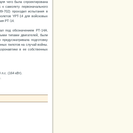
для чего была спроектирована
к к самолету первоначального
9-702) проходил испытания в
молетов YPT-14 для войсковых
ия РТ-14.
ал под обозначением РТ-14А.
ными типами двигателей, были
я предусматривала подготовку
нных пилотов на случай войны.
аэронавтике в ее собственных
.с. (164 кВт).
.