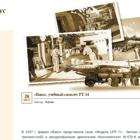
ус
«Вако», учебный самолет РТ-14
26
OCT
Автор:
Admin
В 1937 г. фирма «Вако» представила свою «Модель UPF-7» - биплан с
трехместной) и звездообразным двигателем «Континентал» W-670-K мо