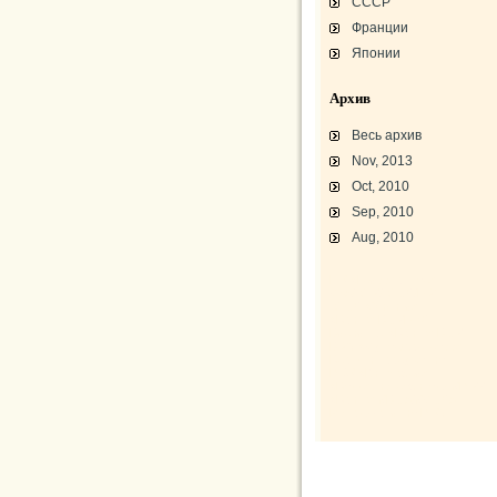
СССР
Франции
Японии
Архив
Весь архив
Nov, 2013
Oct, 2010
Sep, 2010
Aug, 2010
L-3 «Грассхоппер»
C45/AT-7/AT-10/F-2
АТ-10 «Уичита»
«Боинг» B-17F-40
Варианты «Боинг» B-17
В-29 «Суперфортресс»
Броня и вооружение
Р-63 «Кингкобра»
«Белл», истребитель ХР-77
«Боинг» XB-15/XC-105
Использование Р-39