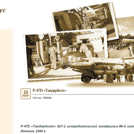
ус
P-47D «Тандерболт»
13
NOV
Автор:
Admin
P-47D «Тандерболт» 527-й истребительной эскадрильи 86-й ис
Италия, 1944 г.