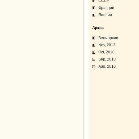
СССР
Франции
Японии
Архив
Весь архив
Nov, 2013
Oct, 2010
Sep, 2010
Aug, 2010
L-3 «Грассхоппер»
C45/AT-7/AT-10/F-2
АТ-10 «Уичита»
«Боинг» B-17F-40
Варианты «Боинг» B-17
В-29 «Суперфортресс»
Броня и вооружение
Р-63 «Кингкобра»
«Белл», истребитель ХР-77
«Боинг» XB-15/XC-105
Использование Р-39