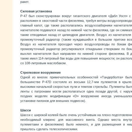
ракет.
Силовая установка
Р-47 был сконструирован вокруг гигантского двигателя «Дабл Уосп» 
расположен в хвостовой части фюзеляжа, требуя метры воздухопроводо
главный капот, где также располагались воздухозаборники нагнетател
нагнетателю подавался назад по нижней части фюзеляжа, где он сжимал
также отводимые назад от цилиндров двигателя. Воздух из нагнетателя
промежуточный радиатор (также нуждавшийся в большом притоке возд
Воздух из нагнетателя проходил через воздухопроводы по бокам фю
промежуточный радиатор регулировался откидными створками по бок
выхлоп нагнетателя был направлен по нижней стороне фюзеляжа. В д
также имел 114-литровый бак воды для повышения мощности; он распола
со 108-литровым маслобаком.
Стрелковое вооружение
Одной из многих примечательных особенностей «Тандерболта» было
большинстве P-47D состояло из восьми 12,7-мм пулеметов в крыл
высокими начальной скоростью пули и темпом стрельбы. Пулеметы был
ленты с патронами могли располагаться одна позади другой, с нару
поздних моделях модификации «D» вооружение иногда уменьшало
установке пилонов для внешних подвесок).
Шасси
Шасси с широкой колеей было очень устойчивым на плохо подготовлен
необходимый клиренс для массивного винта. Однако места внутр
пулеметами и фюзеляжем) было немного, и для размещения в ни
пришлось сделать телескопическими.