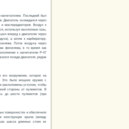
с нагнетателем. Последний был
в. Двигатель охлаждался через
я и маслорадиаторов. Воздух к
ся, используя выхлопные газы,
 шел вперед к двигателю через
уха), а затем к карбюратору.
зеляжа. Поток воздуха через
ам фюзеляжа, в то время как
ополнение к нагнетателю Р-47
гался позади двигателя, рядом
 его вооружение, которое на
е. Это было мощное оружие с
и расположены уступом, чтобы
жной стороны от пулеметов. В
сь до шести пулеметов (при
ных поверхностях и обеспечило
и конструкции крыла (между
шах шасси длинных стоек их