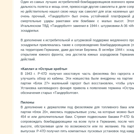
Один из самых лучших истребителей-бомбардировщиков военного врем
дальность полета и мощь огня, превосходя другие самолеты в деле со
но действительно нашел свою нишу как самолет для атак наземных це
очень прочный, «Тандерболт» был очень устойчивой платформой д
смертельные удары ракетами или бомбами с малых высот. Этот
Итальянском ТВД. «Тандерболт» заменил в 1944 г. штурмовики А-36 «И
эскадрильи.
В дополнение к истребительной и штурмовой поддержке медленного пр
эскадрилья привлекалась также к сопровождению бомбардировщиков (п
на территорию Германии, даже достигая Берлина. В октябре 1944 г. эск
открытием южного фронта; она достигла южных аэродромов Германии
действий.
«Капли» и «Острые хребты»
В 1943 г. P-47D получил хвостовую часть фюзеляжа без гаргрота 
улучшить обзор из кабины. Эти новшества были внедрены на партии 
партии «Блок 27» маленький гаргрот был восстановлен, чтобы улуч
Установка каплевидного фонаря привела к появлению термина «Остр
обозначения старых «Тандерболтов».
Пилоны
В дополнение к держателям под фюзеляжем для топливного бака или
партии «блок 20», имелись подкрыльевые узлы, на которые можно бы
454 кг или дополнительные баки. Стремя подвесными баками P-47D б
сопровождать бомбардировщики на всем пути в Германию, после чег
высоте, обстреливая цели по возможности или по желанию. На пар
выпусках P-47D получил пять компактных пусковых установок под каж