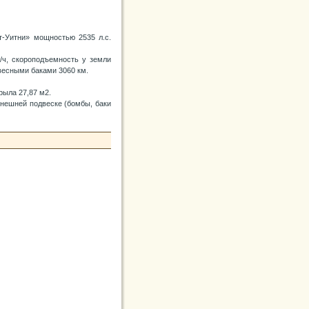
т-Уитни» мощностью 2535 л.с.
м/ч, скороподъемность у земли
двесными баками 3060 км.
рыла 27,87 м2.
внешней подвеске (бомбы, баки