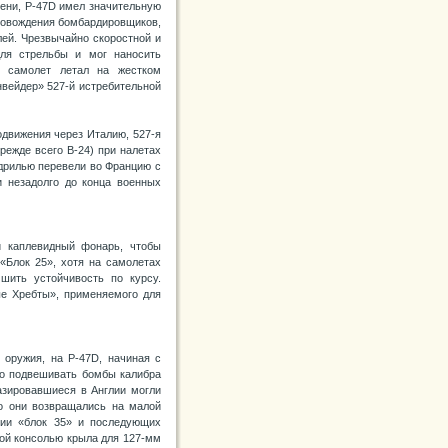
ени, P-47D имел значительную
провождения бомбардировщиков,
лей. Чрезвычайно скоростной и
ля стрельбы и мог наносить
 самолет летал на жестком
нвейдер» 527-й истребительной
одвижения через Италию, 527-я
режде всего В-24) при налетах
адрилью перевели во Францию с
 незадолго до конца военных
и каплевидный фонарь, чтобы
«Блок 25», хотя на самолетах
шить устойчивость по курсу.
ые Хребты», применяемого для
 оружия, на P-47D, начиная с
ло подвешивать бомбы калибра
азировавшиеся в Англии могли
о они возвращались на малой
тии «блок 35» и последующих
дой консолью крыла для 127-мм