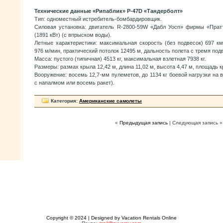
Технические данные «Рипаблик» P-47D «Тандерболт»
Тип: одноместный истребитель-бомбардировщик.
Силовая установка: двигатель R-2800-59W «Дабл Уосп» фирмы «Прат
(1891 кВт) (с впрыском воды).
Летные характеристики: максимальная скорость (без подвесок) 697 к
976 м/мин, практический потолок 12495 м, дальность полета с тремя по
Масса: пустого (типичная) 4513 кг, максимальная взлетная 7938 кг.
Размеры: размах крыла 12,42 м, длина 11,02 м, высота 4,47 м, площадь к
Вооружение: восемь 12,7-мм пулеметов, до 1134 кг боевой нагрузки на 
с напалмом или восемь ракет).
Категория:
Американские самолеты
«
Предыдущая запись
| Следующая запись »
Copyright © 2024 | Designed by Vacation Rentals Online