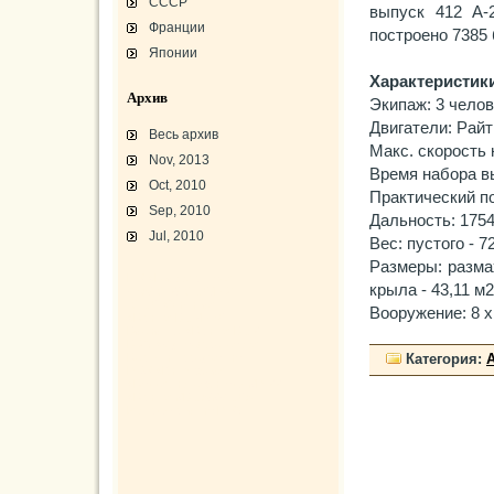
СССР
выпуск 412 А-
Франции
построено 7385
Японии
Характеристик
Архив
Экипаж: 3 челов
Двигатели: Райт 
Весь архив
Макс. скорость 
Nov, 2013
Время набора вы
Oct, 2010
Практический по
Sep, 2010
Дальность: 1754
Jul, 2010
Вес: пустого - 7
Размеры: размах
L-3 «Грассхоппер»
крыла - 43,11 м2
C45/AT-7/AT-10/F-2
АТ-10 «Уичита»
Вооружение: 8 х
«Боинг» B-17F-40
Варианты «Боинг» B-17
В-29 «Суперфортресс»
Броня и вооружение
Категория:
Р-63 «Кингкобра»
«Белл», истребитель ХР-77
«Боинг» XB-15/XC-105
Использование Р-39