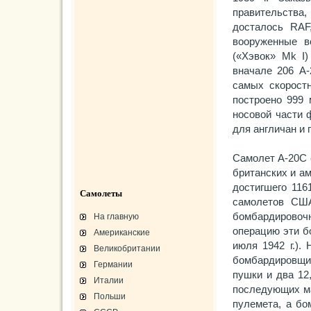
правительства,
досталось RAF
вооруженные в
(«Хэвок» Mk I
вначале 206 А-
самых скоростн
построено 999
носовой части 
для англичан и 
Самолет А-20С 
британских и ам
достигшего 116
Самолеты
самолетов США
бомбардировочн
На главную
операцию эти б
Американские
июля 1942 г.).
Великобритании
бомбардировщи
Германии
пушки и два 12
Италии
последующих ма
Польши
пулемета, а бо