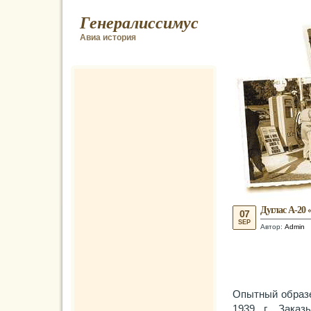
Генералиссимус
Авиа история
Дуглас А-20 
07
SEP
Автор:
Admin
Опытный образе
1939 г. Зака