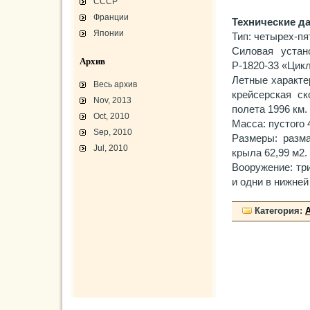
СССР
Франции
Технические д
Японии
Тип: четырех-п
Силовая устан
Архив
Р-1820-33 «Цикл
Летные характе
Весь архив
крейсерская ск
Nov, 2013
полета 1996 км.
Oct, 2010
Масса: пустого 
Sep, 2010
Размеры: разма
Jul, 2010
крыла 62,99 м2.
Вооружение: три
L-3 «Грассхоппер»
и одни в нижней
C45/AT-7/AT-10/F-2
АТ-10 «Уичита»
«Боинг» B-17F-40
Варианты «Боинг» B-17
Категория:
В-29 «Суперфортресс»
Броня и вооружение
Р-63 «Кингкобра»
«Белл», истребитель ХР-77
«Боинг» XB-15/XC-105
Использование Р-39