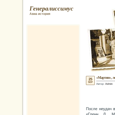
Генералиссимус
Авиа история
«Мартин», л
25
SEP
Автор:
Admin
После неудач в
«Гленн Л. М