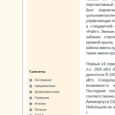
перспективный 
был подписа
цельнометалли
управляющие по
а стандартной
«Райт». Экипаж
кабинах: стре
кромкой крыла, 
кабина имела ку
также имели пр
Первые 14 сери
л.с. (503 кВт)
Самолеты
двигатели R-16
кВт). Следую
На главную
возможность 
Американские
Последние по
Великобритании
соответственно
Германии
Авиакорпуса США
Италии
Небольшое их к
Польши
г.