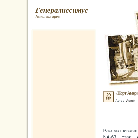
Генералиссимус
Авиа история
«Норт Амери
29
SEP
Автор:
Admin
Рассматривавши
NA-63 стал ч