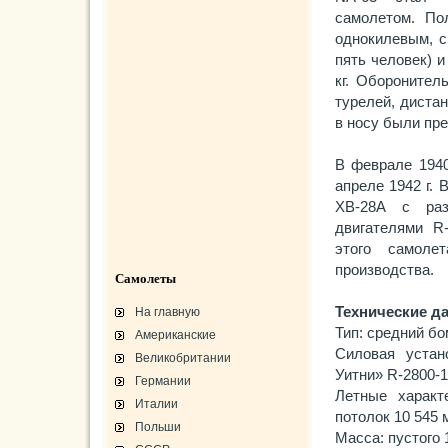
самолетом. П
однокилевым, с
пять человек) 
кг. Оборонител
турелей, диста
в носу были пр
В феврале 1940
апреле 1942 г. 
ХВ-28А с раз
двигателями R
этого самоле
производства.
Самолеты
Технические д
На главную
Тип: средний бо
Американские
Силовая устан
Великобритании
Уитни» R-2800-1
Германии
Летные характе
Италии
потолок 10 545 
Польши
Масса: пустого 1