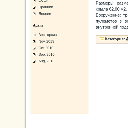
СССР
Размеры: разма
Франции
крыла 62,80 м2.
Японии
Вооружение: тр
пулеметов в в
Архив
внутренней под
Весь архив
Категория:
Nov, 2013
Oct, 2010
Sep, 2010
Aug, 2010
L-3 «Грассхоппер»
C45/AT-7/AT-10/F-2
АТ-10 «Уичита»
«Боинг» B-17F-40
Варианты «Боинг» B-17
В-29 «Суперфортресс»
Броня и вооружение
Р-63 «Кингкобра»
«Белл», истребитель ХР-77
«Боинг» XB-15/XC-105
Использование Р-39