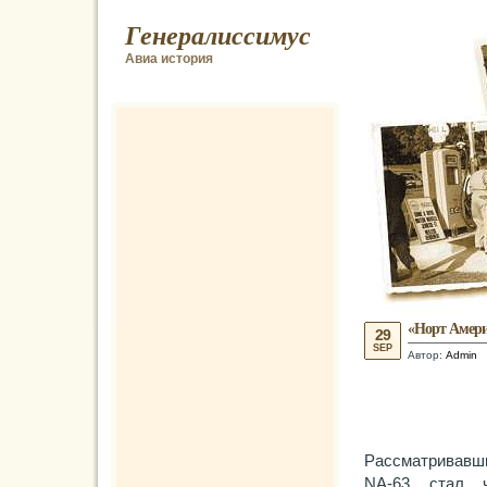
Генералиссимус
Авиа история
«Норт Амери
29
SEP
Автор:
Admin
Рассматривавши
NA-63 стал ч