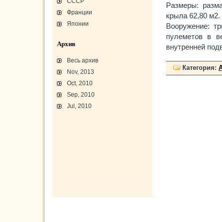
СССР
Размеры: разма
Франции
крыла 62,80 м2.
Японии
Вооружение: тр
пулеметов в в
Архив
внутренней под
Весь архив
Категория:
Nov, 2013
Oct, 2010
Sep, 2010
Jul, 2010
L-3 «Грассхоппер»
C45/AT-7/AT-10/F-2
АТ-10 «Уичита»
«Боинг» B-17F-40
Варианты «Боинг» B-17
В-29 «Суперфортресс»
Броня и вооружение
Р-63 «Кингкобра»
«Белл», истребитель ХР-77
«Боинг» XB-15/XC-105
Использование Р-39