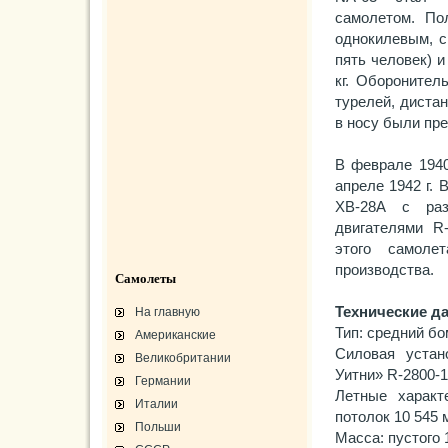
самолетом. П
однокилевым, с
пять человек) 
кг. Оборонител
турелей, диста
в носу были пр
В феврале 1940
апреле 1942 г. 
ХВ-28А с раз
двигателями R
этого самоле
производства.
Самолеты
Технические д
На главную
Тип: средний бо
Американские
Силовая устан
Великобритании
Уитни» R-2800-1
Германии
Летные характе
Италии
потолок 10 545 
Польши
Масса: пустого 1