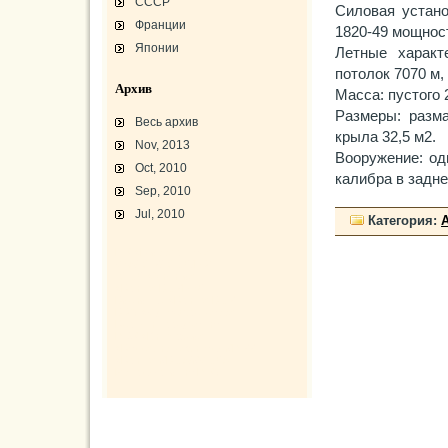
СССР
Силовая устано
Франции
1820-49 мощност
Японии
Летные характе
потолок 7070 м,
Архив
Масса: пустого 
Размеры: разма
Весь архив
крыла 32,5 м2.
Nov, 2013
Вооружение: од
Oct, 2010
калибра в задне
Sep, 2010
Jul, 2010
Категория:
L-3 «Грассхоппер»
C45/AT-7/AT-10/F-2
АТ-10 «Уичита»
«Боинг» B-17F-40
Варианты «Боинг» B-17
В-29 «Суперфортресс»
Броня и вооружение
Р-63 «Кингкобра»
«Белл», истребитель ХР-77
«Боинг» XB-15/XC-105
Использование Р-39