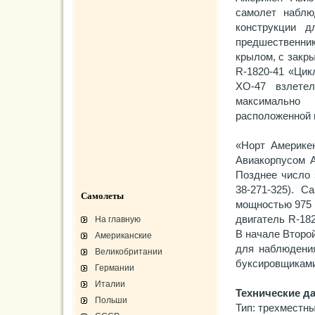
самолет наблю
конструкции д
предшественн
крылом, с закр
R-1820-41 «Цик
ХО-47 взлете
максимально 
расположенной
«Норт Америкен
Авиакорпусом А
Позднее число 
38-271-325). 
Самолеты
мощностью 975 л
двигатель R-18
На главную
В начале Второ
Американские
для наблюдени
Великобритании
буксировщиками
Германии
Италии
Технические д
Польши
Тип: трехместн