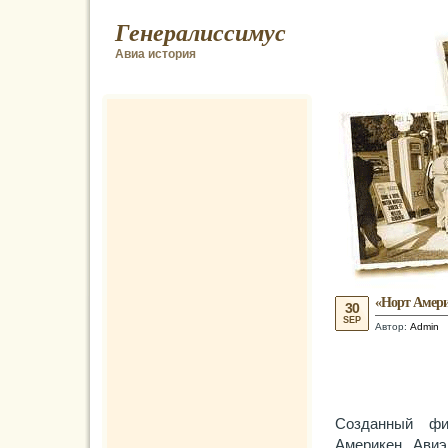
Генералиссимус
Авиа история
«Норт Амери
30
SEP
Автор:
Admin
Созданный фи
Америкен Ави