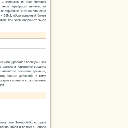
 и экипажем из трех человек
о мере переброски авиачастей
вых серийных B5N1 на японские
 - B5N2, оборудованный более
том; при этом оборонительное
лассифицировался японцами как
а входил в категорию средних
самолетов военного времени,
ход боевых действий. К тому
острова привели к разрушению
лся.
оводством Томио Кубо, который
однявшийся в воздух в ноябре