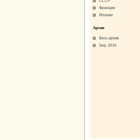
СССР
Франции
Японии
Архив
Весь архив
Sep, 2010
L-3 «Грассхоппер»
C45/AT-7/AT-10/F-2
АТ-10 «Уичита»
«Боинг» B-17F-40
Варианты «Боинг» B-17
В-29 «Суперфортресс»
Броня и вооружение
Р-63 «Кингкобра»
«Белл», истребитель ХР-77
«Боинг» XB-15/XC-105
Использование Р-39