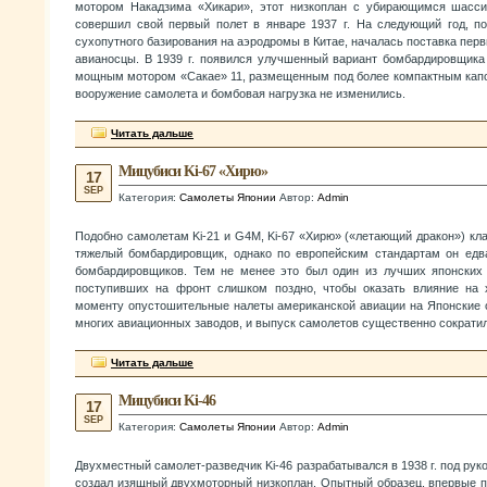
мотором Накадзима «Хикари», этот низкоплан с убирающимся шасси
совершил свой первый полет в январе 1937 г. На следующий год, п
сухопутного базирования на аэродромы в Китае, началась поставка пер
авианосцы. В 1939 г. появился улучшенный вариант бомбардировщика
мощным мотором «Сакае» 11, размещенным под более компактным капо
вооружение самолета и бомбовая нагрузка не изменились.
Читать дальше
Мицубиси Ki-67 «Хирю»
17
SEP
Категория:
Самолеты Японии
Автор:
Admin
Подобно самолетам Ki-21 и G4М, Ki-67 «Хирю» («летающий дракон») к
тяжелый бомбардировщик, однако по европейским стандартам он едв
бомбардировщиков. Тем не менее это был один из лучших японских 
поступивших на фронт слишком поздно, чтобы оказать влияние на 
моменту опустошительные налеты американской авиации на Японские 
многих авиационных заводов, и выпуск самолетов существенно сократи
Читать дальше
Мицубиси Ki-46
17
SEP
Категория:
Самолеты Японии
Автор:
Admin
Двухместный самолет-разведчик Ki-46 разрабатывался в 1938 г. под рук
создал изящный двухмоторный низкоплан. Опытный образец, впервые п