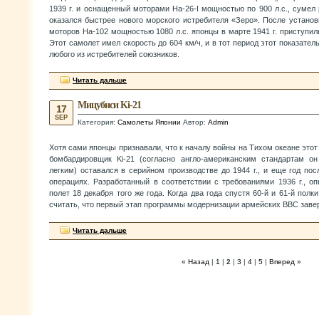
1939 г. и оснащенный моторами Ha-26-I мощностью по 900 л.с., сумел р
оказался быстрее нового морского истребителя «Зеро». После устано
моторов На-102 мощностью 1080 л.с. японцы в марте 1941 г. приступили
Этот самолет имел скорость до 604 км/ч, и в тот период этот показате
любого из истребителей союзников.
Читать дальше
Мицубиси Ki-21
17
SEP
Категория:
Самолеты Японии
Автор:
Admin
Хотя сами японцы признавали, что к началу войны на Тихом океане этот
бомбардировщик Ki-21 (согласно англо-американским стандартам о
легким) оставался в серийном производстве до 1944 г., и еще год по
операциях. Разработанный в соответствии с требованиями 1936 г., о
полет 18 декабря того же года. Когда два года спустя 60-й и 61-й пол
считать, что первый этап программы модернизации армейских ВВС заве
Читать дальше
« Назад
|
1
|
2
|
3
|
4
|
5
|
Вперед »