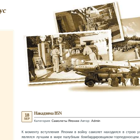
ус
Накадзима B5N
18
SEP
Категория:
Самолеты Японии
Автор:
Admin
К моменту вступления Японии в войну самолет находился в строю уж
являлся лучшим в мире палубным бомбардировщиком-торпедоносцем