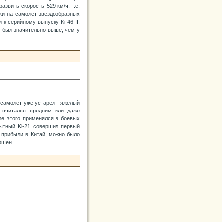
азвить скорость 529 км/ч, т.е.
вки на самолет звездообразных
 к серийному выпуску Ki-46-II.
ль был значительно выше, чем у
 самолет уже устарел, тяжелый
н считался средним или даже
сле этого применялся в боевых
пытный Ki-21 совершил первый
ки прибыли в Китай, можно было
ршен.