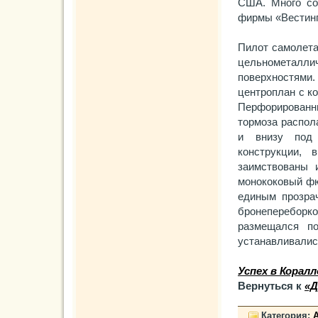
США. Много со
фирмы «Вестинг
Пилот самолета
цельнометалли
поверхностями
центроплан с к
Перфорированн
тормоза распол
и внизу под 
конструкции, 
заимствованы 
монококовый фю
единым прозра
бронепереборк
размещался п
устанавливалис
Успех в Коралл
Вернуться к
«Д
Категория: