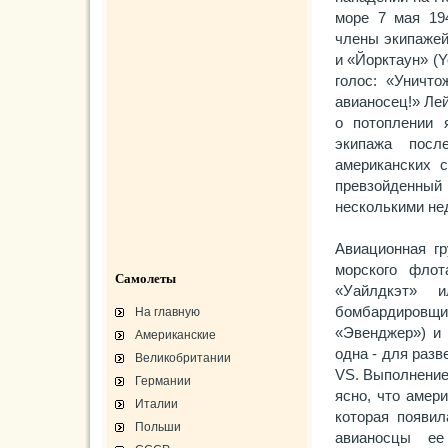
море 7 мая 19
члены экипажей 
и «Йорктаун» (Y
голос: «Уничто
авианосец!» Ле
о потоплении 
экипажа посл
американских 
превзойденны
несколькими не
Авиационная гр
морского флот
Самолеты
«Уайлдкэт» 
бомбардировщи
На главную
«Эвенджер») и 
Американские
одна - для разв
Великобритании
VS. Выполнение
Германии
ясно, что амер
Италии
которая появил
Польши
авианосцы ее