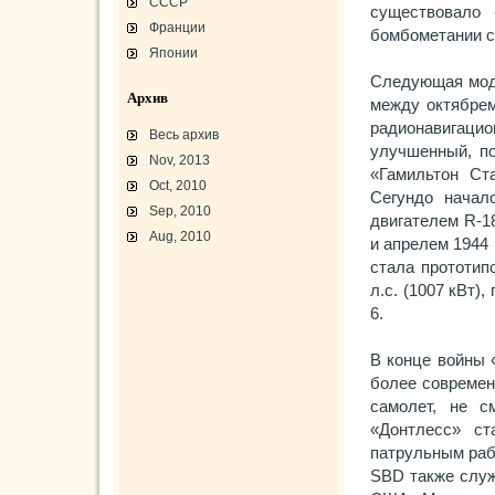
СССР
существовало 
Франции
бомбометании с 
Японии
Следующая моде
Архив
между октябрем
радионавигац
Весь архив
улучшенный, п
Nov, 2013
«Гамильтон Ст
Oct, 2010
Сегундо начал
Sep, 2010
двигателем R-1
Aug, 2010
и апрелем 1944 
стала прототип
L-3 «Грассхоппер»
л.с. (1007 кВт)
C45/AT-7/AT-10/F-2
АТ-10 «Уичита»
6.
«Боинг» B-17F-40
Варианты «Боинг» B-17
В-29 «Суперфортресс»
Броня и вооружение
В конце войны 
Р-63 «Кингкобра»
более современ
«Белл», истребитель ХР-77
«Боинг» XB-15/XC-105
самолет, не с
Использование Р-39
«Донтлесс» ст
патрульным раб
SBD также служ