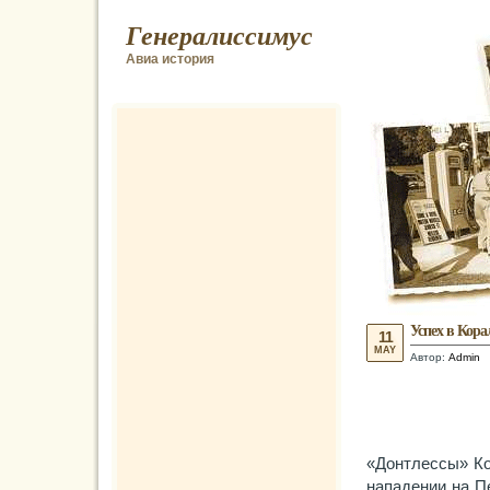
Генералиссимус
Авиа история
Успех в Кора
11
MAY
Автор:
Admin
«Донтлессы» Ко
нападении на П