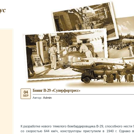
ус
Боинг В-29 «Суперфортресс»
04
SEP
Автор:
Admin
К разработке нового тяжелого бомбардировщика В-29, способного нести 
со скоростью 644 км/ч, конструкторы приступили в 1940 г. Однако 