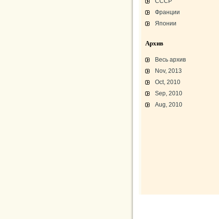
СССР
Франции
Японии
Архив
Весь архив
Nov, 2013
Oct, 2010
Sep, 2010
Aug, 2010
L-3 «Грассхоппер»
C45/AT-7/AT-10/F-2
АТ-10 «Уичита»
«Боинг» B-17F-40
Варианты «Боинг» B-17
В-29 «Суперфортресс»
Броня и вооружение
Р-63 «Кингкобра»
«Белл», истребитель ХР-77
«Боинг» XB-15/XC-105
Использование Р-39