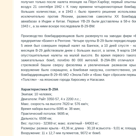
получил только после налета японцев на Пёрл-Харбор; первый опытны
воздух 21 сентября 1942 г. К тому времени четырехмоторные бомба
больших количествах, и в 1943 г. было принято решение использоват
исключительно против Японии, разместив самолеты XX Бомбард
авиабазах в Индии и Китае. Первые YB-29 были доставлены в 58-е б
1943 г., а за ними вскоре последовали B-29-BW.
Производство бомбардировщиков было развернуто на заводах фирм «Б
предприятии «Боинг» в Рентоне. Четыре группы В-29 были передислоциро
5 июня был совершен первый налет на Бангкок, а 10 дней спустя - н
месяцев В-29 действовали днем с больших высот, а затем, 9 марта 194
опустошительные налеты на малой высоте. Во время первого таког
зажигательных бомб, погибло 80 000 жителей. B-29A-BN отличался
стрелковой башни сверху фюзеляжа и увеличенным размахом крыл
вооружение было сокращено, а бомбовая нагрузка, соответственно, уве
бомбардировщики В-29-45-МО «Энола Гей» и «Бокс Кар» сбросили перв
«Толстяк» - на японские города Хиросиму и Нагасаки.
Характеристики В-29А
Экипаж: 10 человек;
Двигатели: Райт 3350-57, 4 х 2200 л.с.;
Макс. скорость на высоте 7620 м: 576 км/ч;
Время набора высоты 6095 м: 38 мин;
Практический потолок: 9695 м;
Дальность: 6598 км;
Вес: пустого - 32369 кг; макс. взлетный - 64003 кг;
Размеры: размах крыла - 43,36 м; длина - 30,18 м;высота - 9,01 м; площад
Вооружение: 11 х 12,7-мм пулеметов, 9072 кг бомб.