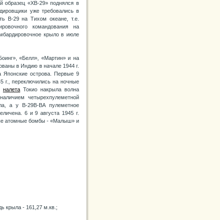
й образец «ХВ-29» поднялся в
рдировщики уже требовались в
ь В-29 на Тихом океане, т.е.
ировочного командования на
омбардировочное крыло в июле
оинг», «Белл», «Мартин» и на
ваны в Индию в начале 1944 г.
а Японские острова. Первые 9
5 г., переключились на ночные
о
налета
Токио накрыла волна
 наличием четырехпулеметной
а, а у В-29В-ВА пулеметное
личена. 6 и 9 августа 1945 г.
ые атомные бомбы - «Малыш» и
ь крыла - 161,27 м.кв.;