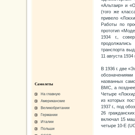
«Альтаир» и «О
(того же клас
привело «Локхи
Работы по прое
прототип «Моде
1934 г., сов
продолжались
транспорта выд
11 августа 1934 г
В 1936 г. две 
обозначениям
названных сам
Самолеты
ВМС, а позднее
Четыре «Локхид
На главную
из которых пос
Американские
1937 г., под об
Великобритании
26 граждански
Германии
включал 15 маш
Италии
четыре 10-Е (UC
Польши