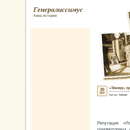
Генералиссимус
Авиа история
«Локхид», т
20
SEP
Автор:
Admin
Репутация «Л
одномоторных 