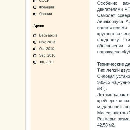
СССР
Особенно ва
Франции
двигателями «П
Японии
Самолет совер
Авиакорпуса А
Архив
нагнетателям
круглого сече
Весь архив
поддержку эт
Nov, 2013
обеспечении 
Oct, 2010
награждена «Куб
Sep, 2010
Jul, 2010
Технические д
Тип: легкий дв
L-3 «Грассхоппер»
Силовая устано
C45/AT-7/AT-10/F-2
АТ-10 «Уичита»
985-13 «Джунио
«Боинг» B-17F-40
Варианты «Боинг» B-17
кВт).
В-29 «Суперфортресс»
Броня и вооружение
Летные характе
Р-63 «Кингкобра»
крейсерская ско
«Белл», истребитель ХР-77
«Боинг» XB-15/XC-105
м, дальность по
Использование Р-39
Масса: пустого 
Размеры: размах
42,58 м2.