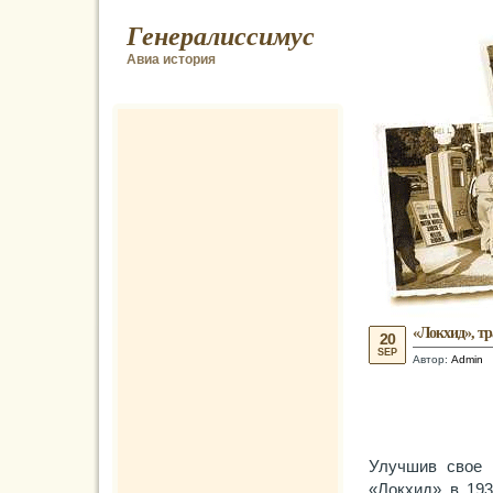
Генералиссимус
Авиа история
«Локхид», т
20
SEP
Автор:
Admin
Улучшив свое 
«Локхид» в 193