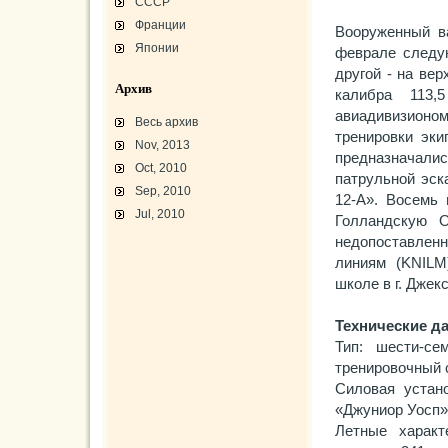
СССР
Франции
Вооруженный ва
Японии
феврале следую
другой - на ве
Архив
калибра 113,
авиадивизион
Весь архив
тренировки эк
Nov, 2013
предназначали
Oct, 2010
патрульной эск
Sep, 2010
12-А». Восемь 
Jul, 2010
Голландскую 
недопоставлен
L-3 «Грассхоппер»
линиям (KNILM
C45/AT-7/AT-10/F-2
АТ-10 «Уичита»
школе в г. Джек
«Боинг» B-17F-40
Варианты «Боинг» B-17
В-29 «Суперфортресс»
Броня и вооружение
Технические д
Р-63 «Кингкобра»
Тип: шести-се
«Белл», истребитель ХР-77
«Боинг» XB-15/XC-105
тренировочный 
Использование Р-39
Силовая устан
«Джуниор Уосп» 
Летные характ