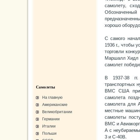
самолету, схо
Обозначенный 
предназначенн
хорошо оборудо
С самого начал
1936 г., чтобы 
торговли конку
Маршалл Хидл (M
самолет победи
В 1937-38 гг
транспортных н
Самолеты
ВМС США прио
самолета позд
На главную
самолета для А
Американские
местные машины
Великобритании
самолеты посту
Германии
ВМС и Авиакорп
Италии
А с неубираемы
Польши
3 и С-40B.