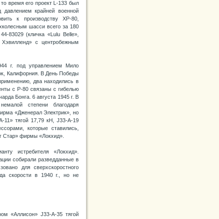
 то время его проект L-133 был
од давлением крайней военной
вить к производству ХР-80,
хколесным шасси всего за 180
-83029 (кличка «Lulu Belle»,
 Хэвилленд» с центробежным
44 г. под управлением Мило
к, Калифорния. В День Победы
 применению, два находились в
енты с Р-80 связаны с гибелью
арда Бонга. 6 августа 1945 г. В
емалой степени благодаря
ирма «Дженерал Электрик», но
11» тягой 17,79 кН, J33-A-19
ссорами, которые ставились,
нг Стар» фирмы «Локхид».
анту истребителя «Локхид».
ации собирали разведданные в
зовано для сверхскоростного
да скорости в 1940 г., но не
ром «Аллисон» J33-А-35 тягой