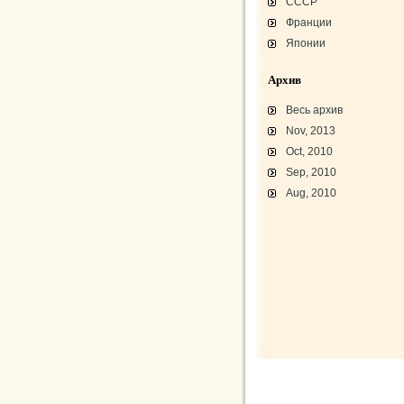
СССР
Франции
Японии
Архив
Весь архив
Nov, 2013
Oct, 2010
Sep, 2010
Aug, 2010
L-3 «Грассхоппер»
C45/AT-7/AT-10/F-2
АТ-10 «Уичита»
«Боинг» B-17F-40
Варианты «Боинг» B-17
В-29 «Суперфортресс»
Броня и вооружение
Р-63 «Кингкобра»
«Белл», истребитель ХР-77
«Боинг» XB-15/XC-105
Использование Р-39