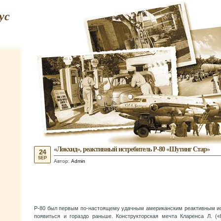
ус
«Локхид», реактивный истребитель Р-80 «Шутинг Стар»
24
SEP
Автор:
Admin
Р-80 был первым по-настоящему удачным американским реактивным ис
появиться и гораздо раньше. Конструкторская мечта Кларенса Л. (