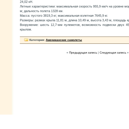
24,02 кН.
Летные характеристики: максимальная скорость 955,9 км/ч на уровне мо
м; дальность полета 1328 км.
Масса: пустого 3819,3 кг; максимальная взлетная 7645,9 кг.
Размеры: размах крыла 11,81 м, длина 10,49 м, высота 3,43 м, площадь к
Вооружение: шесть 12,7-мм пулеметов, возможность подвески двух 45
крылом.
Категория:
Американские самолеты
«
Предыдущая запись
|
Следующая запись
»