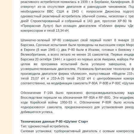
реактивного истребителя появилась в 1939 г. в Бербанке, Калифорния. В
отвергнут из-за отсутствия двигателя и равнодушия чиновников. П
необходимости ВВС США в 1943 г. попросили Джонсона подгото
одноместный реактивный истребитель обычной схемы, низкоплан с тре
дней! Спроектированный и собранный в 143 дня, прототип ХР-80 № 44
«Прекрасная Лулу») был оснащен двигателем «Гоблин» фирмы «Де
компрессором и тягой 13,34 кН.
Шпинатно-зеленый ХР-80 совершил свой первый полет 8 января 19
Бархэма. Срочные испытания были проведены на высохшем озере Мюро
в Европе (8 мая 1945 г.) два Р-80 были в Италии, готовые к боевому
Великобритании, а всего летало не менее 16 самолетов. Первые инцид
Бархэма 20 октября 1944 г. и одного из первых асов Америки, майора Рич
целом же программа испытаний была успешно завершена, в н
усовершенствованным двигателям. Развивала британские технологии ф
производила двигатели фирма «Аллисон», выпустившая «Модели J33-A-
тягой 23,07 кН и J33-A-25 тягой 24,02 кН с центробежными компре
соответственно, на модификации самолета Р-80А. Р-80В и Р-80С «Шути
Обозначение F-14A было присвоено фоторазведывательному вари
Впоследствии перешли на обозначения RF-80A и RF-80G. Эти модифик
ходе Корейской войны 1950-53 гг. Обозначение P-80R было исполь
«одноразового» самолета, предназначенного для установления рекор
добившегося успеха.
Технические данные Р-80 «Шутинг Стар»
Тип: одноместный истребитель.
Силовая установка: турбореактивный двигатель с осевым компрессо