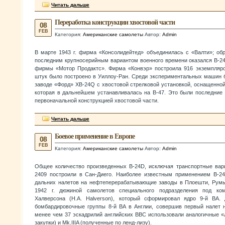
Читать дальше
Переработка конструкции хвостовой части
08
FEB
Категория:
Американские самолеты
Автор:
Admin
В марте 1943 г. фирма «Консолидейтед» объединилась с «Валти»; об
последним крупносерийным вариантом военного времени оказался В-24
фирмы «Мотор Продактс». Фирма «Конвэр» построила 916 экземпляро
штук было построено в Уиллоу-Ран. Среди экспериментальных машин 
заводе «Форд» XB-24Q с хвостовой стрелковой установкой, оснащенно
которая в дальнейшем устанавливалась на В-47. Это были последние 
первоначальной конструкцией хвостовой части.
Читать дальше
Боевое применение в Европе
08
FEB
Категория:
Американские самолеты
Автор:
Admin
Общее количество произведенных B-24D, исключая транспортные вари
2409 построили в Сан-Диего. Наиболее известным применением B-24
дальних налетов на нефтеперерабатывающие заводы в Плоешти, Румы
1942 г. дюжиной самолетов специального подразделения под ком
Халверсона (Н.A. Halverson), который сформировал ядро 9-й ВА.
бомбардировочные группы 8-й ВА в Англии, совершив первый налет н
менее чем 37 эскадрилий английских ВВС использовали аналогичные «Л
закупки) и Mk.IIIA (полученные по ленд-лизу).