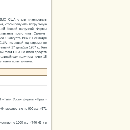
, ВМС США стали планировать
ом, чтобы получить патрульную
ой боевой нагрузкой. Фирмы
испытание прототипов. Самолет
ел 13 августа 1937 г. Несмотря
 США, имевший одновременно
евший 17 декабря 1937 г., был
кой флот США не имел средств
солидейтед» получила почти 15
летными испытаниями.
58 «Тайн Уосп» фирмы «Пратт-
64 мощностью по 900 л.с. (671
стью по 1000 л.с. (746 кВт) и