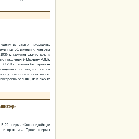
 одним из самых тихоходных
пажи при сближении с конвоем
935 г., самолет уже устарел к
его поколения («Мартин» РВМ).
В 1938 г. самолет был признан
овщиками аналоги, и строился
 концу войны во многих новых
 построено больше, чем любых
оминатор»
 В-29, фирма «Консолидейтед»
 три прототипа. Проект фирмы