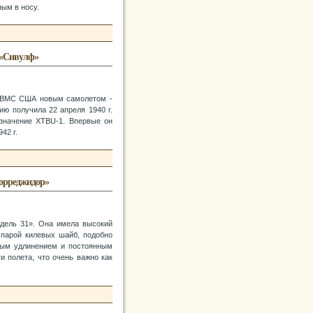
ым в носу.
 «Сивулф»
ть ВМС США новым самолетом -
ю получила 22 апреля 1940 г.
означение XTBU-1. Впервые он
42 г.
Корреджидор»
одель 31». Она имела высокий
парой килевых шайб, подобно
ным удлинением и постоянным
и полета, что очень важно как