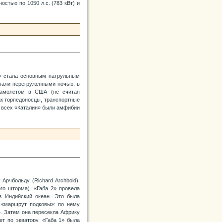
остью по 1050 л.с. (783 кВт) и
а» стала основным патрульным
тали перегруженными ночью, в
самолетом в США (не считая
ак торпедоносцы, транспортные
з всех «Каталин» были амфибии
Арчбольду (Richard Archbold),
го шторма). «Габа 2» провела
з Индийский океан. Это была
 «маршрут подковы»: по нему
». Затем она пересекла Африку
т по экватору. «Габа 1» была