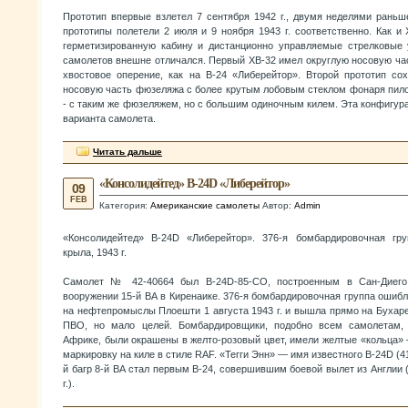
Прототип впервые взлетел 7 сентября 1942 г., двумя неделями раньш
прототипы полетели 2 июля и 9 ноября 1943 г. соответственно. Как и
герметизированную кабину и дистанционно управляемые стрелковые 
самолетов внешне отличался. Первый ХВ-32 имел округлую носовую ча
хвостовое оперение, как на В-24 «Либерейтор». Второй прототип со
носовую часть фюзеляжа с более крутым лобовым стеклом фонаря пило
- с таким же фюзеляжем, но с большим одиночным килем. Эта конфигура
варианта самолета.
Читать дальше
«Консолидейтед» B-24D «Либерейтор»
09
FEB
Категория:
Американские самолеты
Автор:
Admin
«Консолидейтед» B-24D «Либерейтор». 376-я бомбардировочная гру
крыла, 1943 г.
Самолет № 42-40664 был B-24D-85-CO, построенным в Сан-Диего
вооружении 15-й ВА в Киренаике. 376-я бомбардировочная группа ошибл
на нефтепромыслы Плоешти 1 августа 1943 г. и вышла прямо на Бухар
ПВО, но мало целей. Бомбардировщики, подобно всем самолетам,
Африке, были окрашены в желто-розовый цвет, имели желтые «кольца» 
маркировку на киле в стиле RAF. «Тегги Энн» — имя известного B-24D (41
й багр 8-й ВА стал первым В-24, совершившим боевой вылет из Англии (
г.).