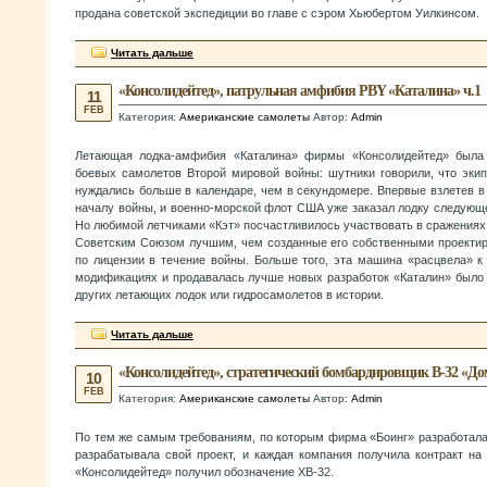
продана советской экспедиции во главе с сэром Хьюбертом Уилкинсом.
Читать дальше
«Консолидейтед», патрульная амфибия PBY «Каталина» ч.1
11
FEB
Категория:
Американские самолеты
Автор:
Admin
Летающая лодка-амфибия «Каталина» фирмы «Консолидейтед» была
боевых самолетов Второй мировой войны: шутники говорили, что эки
нуждались больше в календаре, чем в секундомере. Впервые взлетев в 1
началу войны, и военно-морской флот США уже заказал лодку следующ
Но любимой летчиками «Кэт» посчастливилось участвовать в сражениях. 
Советским Союзом лучшим, чем созданные его собственными проектир
по лицензии в течение войны. Больше того, эта машина «расцвела» к
модификациях и продавалась лучше новых разработок «Каталин» было
других летающих лодок или гидросамолетов в истории.
Читать дальше
«Консолидейтед», стратегический бомбардировщик В-32 «Д
10
FEB
Категория:
Американские самолеты
Автор:
Admin
По тем же самым требованиям, по которым фирма «Боинг» разработала
разрабатывала свой проект, и каждая компания получила контракт на
«Консолидейтед» получил обозначение ХВ-32.