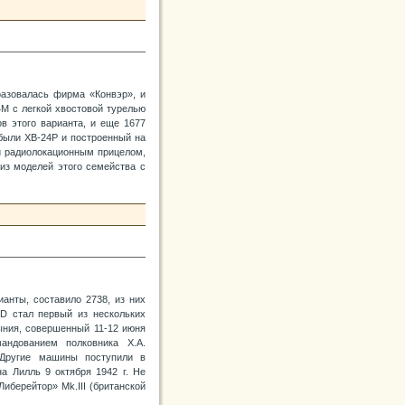
разовалась фирма «Конвэр», и
М с легкой хвостовой турелью
в этого варианта, и еще 1677
были ХВ-24Р и построенный на
й радиолокационным прицелом,
из моделей этого семейства с
анты, составило 2738, из них
D стал первый из нескольких
ния, совершенный 11-12 июня
андованием полковника X.А.
 Другие машины поступили в
а Лилль 9 октября 1942 г. Не
иберейтор» Mk.III (британской