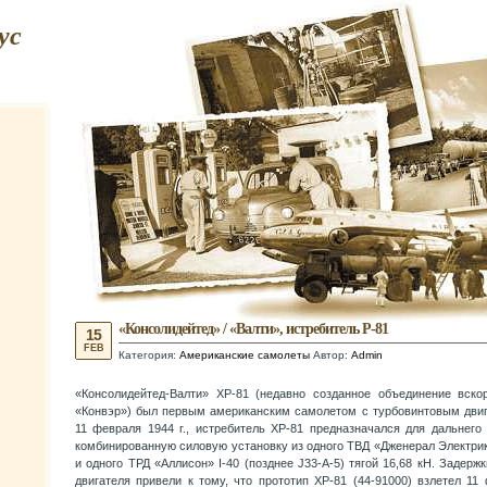
ус
«Консолидейтед» / «Валти», истребитель Р-81
15
FEB
Категория:
Американские самолеты
Автор:
Admin
«Консолидейтед-Валти» ХР-81 (недавно созданное объединение вско
«Конвэр») был первым американским самолетом с турбовинтовым дви
11 февраля 1944 г., истребитель ХР-81 предназначался для дальнего
комбинированную силовую установку из одного ТВД «Дженерал Электри
и одного ТРД «Аллисон» I-40 (позднее J33-A-5) тягой 16,68 кН. Задерж
двигателя привели к тому, что прототип ХР-81 (44-91000) взлетел 1