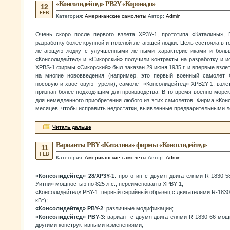
«Консолидейтед» PB2Y «Коронадо»
12
FEB
Категория:
Американские самолеты
Автор:
Admin
Очень скоро после первого взлета XP3Y-1, прототипа «Каталины»
разработку более крупной и тяжелой летающей лодки. Цель состояла в т
летающую лодку с улучшенными летными характеристиками и больш
«Консолидейтед» и «Сикорский» получили контракты на разработку и 
XPBS-1 фирмы «Сикорский» был заказан 29 июня 1935 г. и впервые взлет
на многие нововведения (например, это первый военный самолет
носовую и хвостовую турели), самолет «Консолидейтед» XPB2Y-1, взлет
признан более подходящим для производства. В то время военно-морс
для немедленного приобретения любого из этих самолетов. Фирма «Кон
месяцев, чтобы исправить недостатки, выявленные предварительными 
Читать дальше
Варианты PBY «Каталина» фирмы «Консолидейтед»
11
FEB
Категория:
Американские самолеты
Автор:
Admin
«Консолидейтед» 28/XP3Y-1
: прототип с двумя двигателями R-1830-
Уитни» мощностью по 825 л.с.; переименован в XPBY-1;
«Консолидейтед» PBY-1: первый серийный образец с двигателями R-1830-
кВт);
«Консолидейтед» PBY-2
: различные модификации;
«Консолидейтед» PBY-3:
вариант с двумя двигателями R-1830-66 мощно
другими конструктивными изменениями;