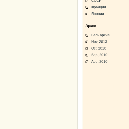
СССР
Франции
Японии
Архив
Весь архив
Nov, 2013
Oct, 2010
Sep, 2010
Aug, 2010
L-3 «Грассхоппер»
C45/AT-7/AT-10/F-2
АТ-10 «Уичита»
«Боинг» B-17F-40
Варианты «Боинг» B-17
В-29 «Суперфортресс»
Броня и вооружение
Р-63 «Кингкобра»
«Белл», истребитель ХР-77
«Боинг» XB-15/XC-105
Использование Р-39