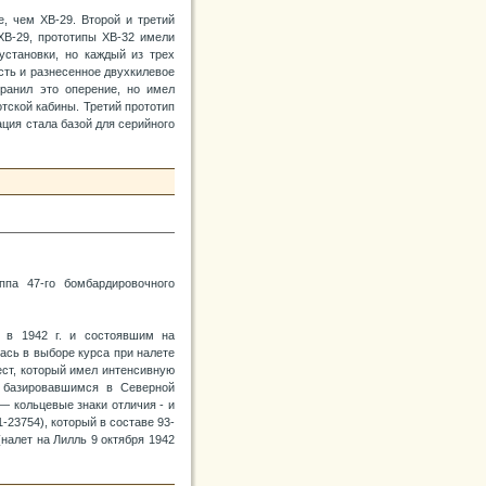
е, чем ХВ-29. Второй и третий
 ХВ-29, прототипы ХВ-32 имели
установки, но каждый из трех
сть и разнесенное двухкилевое
хранил это оперение, но имел
тской кабины. Третий прототип
ция стала базой для серийного
ппа 47-го бомбардировочного
 в 1942 г. и состоявшим на
ась в выборе курса при налете
ест, который имел интенсивную
 базировавшимся в Северной
— кольцевые знаки отличия - и
-23754), который в составе 93-
налет на Лилль 9 октября 1942