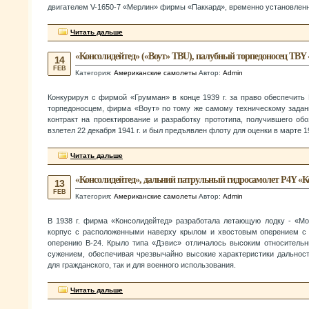
двигателем V-1650-7 «Мерлин» фирмы «Паккард», временно установленн
Читать дальше
«Консолидейтед» («Воут» TBU), палубный торпедоносец TBY
14
FEB
Категория:
Американские самолеты
Автор:
Admin
Конкурируя с фирмой «Грумман» в конце 1939 г. за право обеспечи
торпедоносцем, фирма «Воут» по тому же самому техническому задани
контракт на проектирование и разработку прототипа, получившего об
взлетел 22 декабря 1941 г. и был предъявлен флоту для оценки в марте 19
Читать дальше
«Консолидейтед», дальний патрульный гидросамолет P4Y «
13
FEB
Категория:
Американские самолеты
Автор:
Admin
В 1938 г. фирма «Консолидейтед» разработала летающую лодку - «М
корпус с расположенными наверху крылом и хвостовым оперением с 
оперению В-24. Крыло типа «Дэвис» отличалось высоким относитель
сужением, обеспечивая чрезвычайно высокие характеристики дальност
для гражданского, так и для военного использования.
Читать дальше