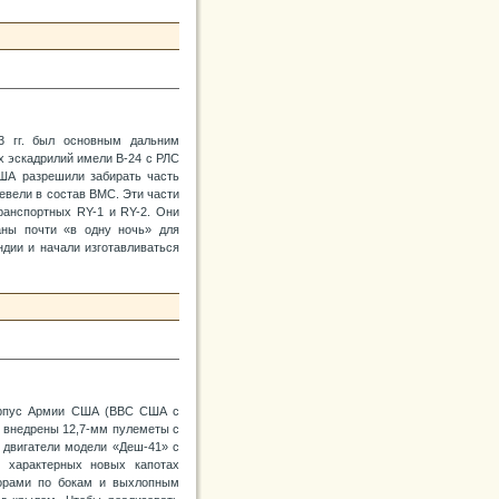
3 гг. был основным дальним
х эскадрилий имели В-24 с РЛС
США разрешили забирать часть
ревели в состав ВМС. Эти части
ранспортных RY-1 и RY-2. Они
аны почти «в одну ночь» для
ндии и начали изготавливаться
корпус Армии США (ВВС США с
ли внедрены 12,7-мм пулеметы с
 двигатели модели «Деш-41» с
в характерных новых капотах
орами по бокам и выхлопным