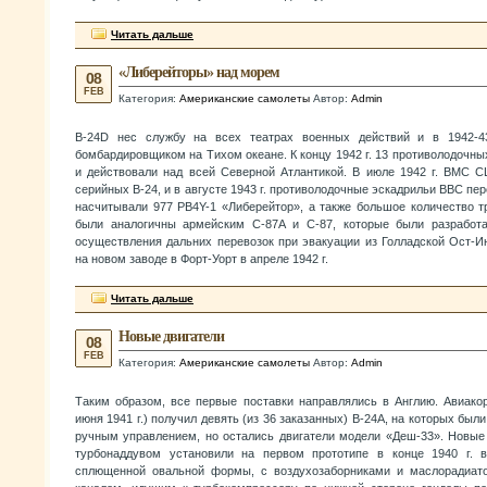
Читать дальше
«Либерейторы» над морем
08
FEB
Категория:
Американские самолеты
Автор:
Admin
B-24D нес службу на всех театрах военных действий и в 1942-4
бомбардировщиком на Тихом океане. К концу 1942 г. 13 противолодочны
и действовали над всей Северной Атлантикой. В июле 1942 г. ВМС 
серийных В-24, и в августе 1943 г. противолодочные эскадрильи ВВС пе
насчитывали 977 PB4Y-1 «Либерейтор», а также большое количество т
были аналогичны армейским С-87А и С-87, которые были разработ
осуществления дальних перевозок при эвакуации из Голладской Ост-И
на новом заводе в Форт-Уорт в апреле 1942 г.
Читать дальше
Новые двигатели
08
FEB
Категория:
Американские самолеты
Автор:
Admin
Таким образом, все первые поставки направлялись в Англию. Авиа
июня 1941 г.) получил девять (из 36 заказанных) В-24А, на которых бы
ручным управлением, но остались двигатели модели «Деш-33». Новые
турбонаддувом установили на первом прототипе в конце 1940 г. 
сплющенной овальной формы, с воздухозаборниками и маслорадиат