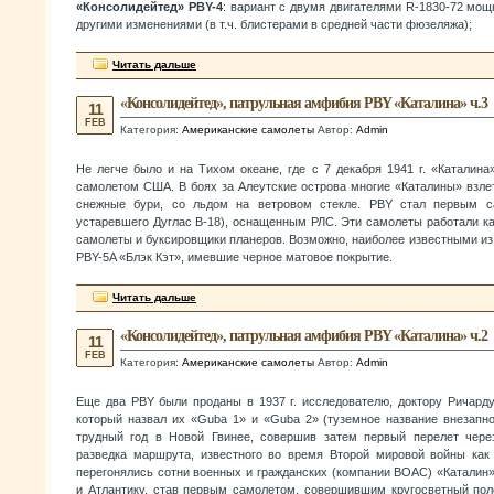
«Консолидейтед» PBY-4
: вариант с двумя двигателями R-1830-72 мощн
другими изменениями (в т.ч. блистерами в средней части фюзеляжа);
Читать дальше
«Консолидейтед», патрульная амфибия PBY «Каталина» ч.3
11
FEB
Категория:
Американские самолеты
Автор:
Admin
Не легче было и на Тихом океане, где с 7 декабря 1941 г. «Каталин
самолетом США. В боях за Алеутские острова многие «Каталины» взле
снежные бури, со льдом на ветровом стекле. PBY стал первым 
устаревшего Дуглас В-18), оснащенным РЛС. Эти самолеты работали к
самолеты и буксировщики планеров. Возможно, наиболее известными и
PBY-5A «Блэк Кэт», имевшие черное матовое покрытие.
Читать дальше
«Консолидейтед», патрульная амфибия PBY «Каталина» ч.2
11
FEB
Категория:
Американские самолеты
Автор:
Admin
Еще два PBY были проданы в 1937 г. исследователю, доктору Ричарду 
который назвал их «Guba 1» и «Guba 2» (туземное название внезапно
трудный год в Новой Гвинее, совершив затем первый перелет чере
разведка маршрута, известного во время Второй мировой войны как
перегонялись сотни военных и гражданских (компании ВОАС) «Каталин
и Атлантику, став первым самолетом, совершившим кругосветный поле